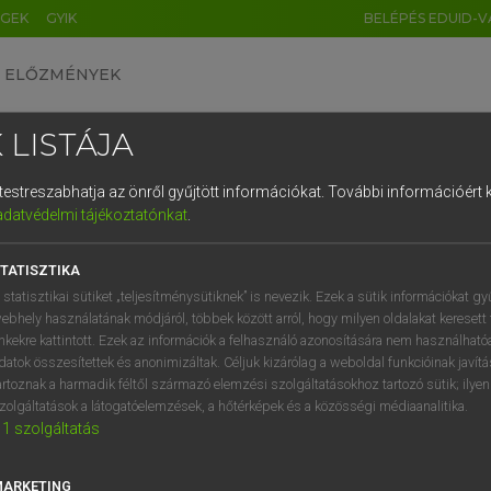
ÉGEK
GYIK
BELÉPÉS EDUID-V
ELŐZMÉNYEK
 LISTÁJA
és testreszabhatja az önről gyűjtött információkat.
További információért k
HU
DE
CN
FR
ES
IT
NL
RU
GR
adatvédelmi tájékoztatónkat
.
 A. PÉTER, VARGA GYÖRGY
1
2
3
4
5
6
7
8
9
yar−angol egyetemes nagyszótár
TATISZTIKA
q
w
e
r
t
z
u
i
 statisztikai sütiket „teljesítménysütiknek” is nevezik. Ezek a sütik információkat gy
ebhely használatának módjáról, többek között arról, hogy milyen oldalakat keresett 
a
s
d
f
g
h
j
k
l
é
inkekre kattintott. Ezek az információk a felhasználó azonosítására nem használható
datok összesítettek és anonimizáltak. Céljuk kizárólag a weboldal funkcióinak javít
í
y
x
c
v
b
n
m
,
.
artoznak a harmadik féltől származó elemzési szolgáltatásokhoz tartozó sütik; ilye
zolgáltatások a látogatóelemzések, a hőtérképek és a közösségi médiaanalitika.
VAN ELŐFIZETÉSED?
NINCS ELŐFIZETÉSED
1
szolgáltatás
előfizetésem a teljes szócikk
Nincs regisztrációm és előfiz
megtekintéséhez.
A szótár 2 órás, díjmente
MARKETING