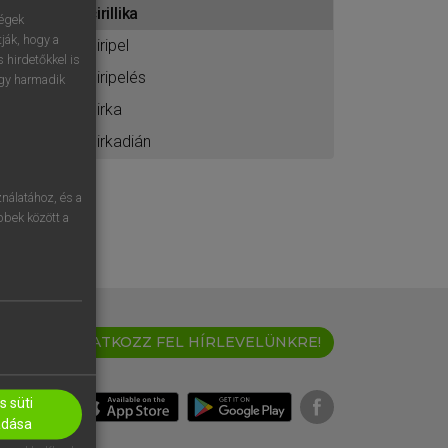
cirillika
ához
ségek
ják, hogy a
ciripel
 hirdetőkkel is
ciripelés
egy harmadik
cirka
cirkadián
nálatához, és a
öbbek között a
IRATKOZZ FEL HÍRLEVELÜNKRE!
 süti
adása