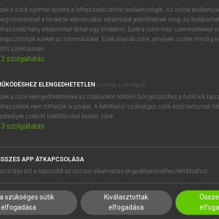
próbaverziójának elindítás
zek a sütik nyomon követik a felhasználó online tevékenységét. Az online tevékeny
BELÉPÉS
regisztrálok és
belépek
.
egismerésével a hirdetők relevánsabb reklámokat jeleníthetnek meg, és korlátozhat
elhasználó hány alkalommal láthat egy hirdetést. Ezek a sütik más szervezetekkel és
egoszthatják ezeket az információkat. Ezek állandó sütik, amelyek szinte mindig 
REGISZTRÁCIÓ
éltől származnak.
2
szolgáltatás
ŰKÖDÉSHEZ ELENGEDHETETLEN
(mindig szükséges)
zek a sütik elengedhetetlenek az oldalunkon történő böngészéshez,a funkciók hasz
elhasználók nem tilthatják le azokat. A feltétlenül szükséges sütik közé tartoznak t
zemélyre szabott beállításokat kezelő sütik.
3
szolgáltatás
SSZES APP ÁTKAPCSOLÁSA
HASZNÁLÓKNAK
SÚGÓ
asználja ezt a kapcsolót az összes alkalmazás engedélyezéséhez/letiltásához.
K
RÓLUNK
NTÉZMÉNYEKNEK
ELÉRHETŐSÉG
a szükséges sütik
Kiválasztottak
Összes
MEGOLDÁSOK
SÜTI BEÁLLÍTÁSOK
elfogadása
elfogadása
elfog