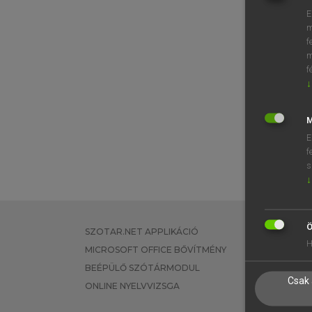
E
m
f
m
f
↓
M
E
f
s
↓
Ö
SZOTAR.NET APPLIKÁCIÓ
EGYÉNI FEL
H
MICROSOFT OFFICE BŐVÍTMÉNY
TANULÓKNA
BEÉPÜLŐ SZÓTÁRMODUL
OKTATÁSI I
Csak 
ONLINE NYELVVIZSGA
VÁLLALATI 