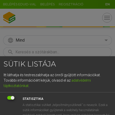
BELÉPÉS EDUID-VAL
BELÉPÉS
REGISZTRÁCIÓ
EN
menu
language
Mind
search
SÜTIK LISTÁJA
GR
KERESÉS
5
6
7
8
9
ö
ü
ó
Itt láthatja és testreszabhatja az önről gyűjtött információkat.
További információért kérjük, olvasd el az
adatvédelmi
r
t
z
u
i
o
p
ő
ú
LÁZÁR A. PÉTER, VARGA GYÖRGY
tájékoztatónkat
.
Magyar−angol egyetemes nagyszótár
g
h
j
k
l
é
á
ű
Ω
STATISZTIKA
v
b
n
m
,
.
-
AltGr
A statisztikai sütiket „teljesítménysütiknek” is nevezik. Ezek a
sütik információkat gyűjtenek a webhely használatának