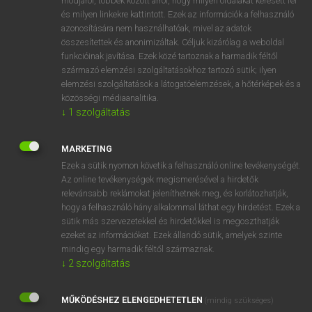
módjáról, többek között arról, hogy milyen oldalakat keresett fel
és milyen linkekre kattintott. Ezek az információk a felhasználó
VAN ELŐFIZETÉSED?
azonosítására nem használhatóak, mivel az adatok
összesítettek és anonimizáltak. Céljuk kizárólag a weboldal
Van előfizetésem a teljes szócikk megtekintéséhez.
funkcióinak javítása. Ezek közé tartoznak a harmadik féltől
származó elemzési szolgáltatásokhoz tartozó sütik; ilyen
BELÉPÉS
elemzési szolgáltatások a látogatóelemzések, a hőtérképek és a
közösségi médiaanalitika.
↓
1
szolgáltatás
MARKETING
Ezek a sütik nyomon követik a felhasználó online tevékenységét.
Az online tevékenységek megismerésével a hirdetők
NINCS ELŐFIZETÉSED?
relevánsabb reklámokat jeleníthetnek meg, és korlátozhatják,
Nincs regisztrációm és előfizetésem. A szótár 2 órás,
hogy a felhasználó hány alkalommal láthat egy hirdetést. Ezek a
díjmentes próbaverziójának elindításához regisztrálok és
sütik más szervezetekkel és hirdetőkkel is megoszthatják
belépek
.
ezeket az információkat. Ezek állandó sütik, amelyek szinte
mindig egy harmadik féltől származnak.
↓
2
szolgáltatás
REGISZTRÁCIÓ
MŰKÖDÉSHEZ ELENGEDHETETLEN
(mindig szükséges)