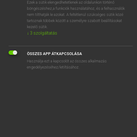
Ezek a sütik elengedhetetlenek az oldalunkon történő
böngészéshez,a funkciók használatához, és a felhasználók
nem tilthatják le azokat. A feltétlenül szükséges sütik közé
Lázár A. Péter, Varga György
tartoznak többek között a személyre szabott beállításokat
MAGYAR−ANGOL EGYETEMES NAGYSZÓTÁR
kezelő sütik.
↓
3
szolgáltatás
Kapcsolódó anyagok
cipőtartó
ÖSSZES APP ÁTKAPCSOLÁSA
cipőtisztítás
Használja ezt a kapcsolót az összes alkalmazás
cipőtisztító
engedélyezéséhez/letiltásához.
cipőtisztító kefe
cipőüzlet
cipővédő fólia
cipőzsinór
ciprióta
ciprus