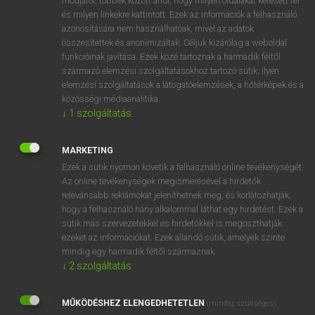
módjáról, többek között arról, hogy milyen oldalakat keresett fel
és milyen linkekre kattintott. Ezek az információk a felhasználó
VAN ELŐFIZETÉSED?
azonosítására nem használhatóak, mivel az adatok
összesítettek és anonimizáltak. Céljuk kizárólag a weboldal
Van előfizetésem a teljes szócikk megtekintéséhez.
funkcióinak javítása. Ezek közé tartoznak a harmadik féltől
származó elemzési szolgáltatásokhoz tartozó sütik; ilyen
BELÉPÉS
elemzési szolgáltatások a látogatóelemzések, a hőtérképek és a
közösségi médiaanalitika.
↓
1
szolgáltatás
MARKETING
Ezek a sütik nyomon követik a felhasználó online tevékenységét.
Az online tevékenységek megismerésével a hirdetők
NINCS ELŐFIZETÉSED?
relevánsabb reklámokat jeleníthetnek meg, és korlátozhatják,
Nincs regisztrációm és előfizetésem. A szótár 2 órás,
hogy a felhasználó hány alkalommal láthat egy hirdetést. Ezek a
díjmentes próbaverziójának elindításához regisztrálok és
sütik más szervezetekkel és hirdetőkkel is megoszthatják
belépek
.
ezeket az információkat. Ezek állandó sütik, amelyek szinte
mindig egy harmadik féltől származnak.
↓
2
szolgáltatás
REGISZTRÁCIÓ
MŰKÖDÉSHEZ ELENGEDHETETLEN
(mindig szükséges)