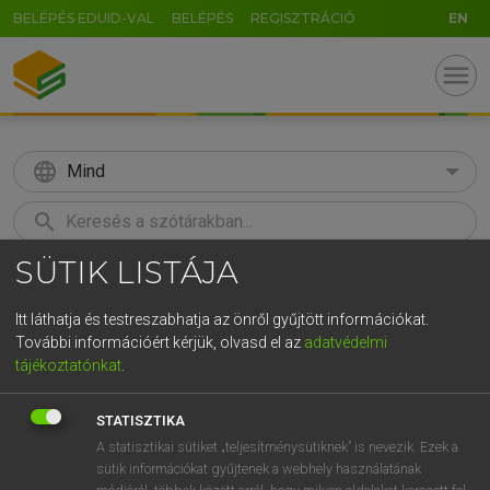
BELÉPÉS EDUID-VAL
BELÉPÉS
REGISZTRÁCIÓ
EN
menu
language
Mind
search
SÜTIK LISTÁJA
GR
KERESÉS
5
6
7
8
9
ö
ü
ó
Itt láthatja és testreszabhatja az önről gyűjtött információkat.
További információért kérjük, olvasd el az
adatvédelmi
r
t
z
u
i
o
p
ő
ú
LÁZÁR A. PÉTER, VARGA GYÖRGY
tájékoztatónkat
.
Magyar−angol egyetemes nagyszótár
g
h
j
k
l
é
á
ű
Ω
STATISZTIKA
v
b
n
m
,
.
-
AltGr
A statisztikai sütiket „teljesítménysütiknek” is nevezik. Ezek a
sütik információkat gyűjtenek a webhely használatának