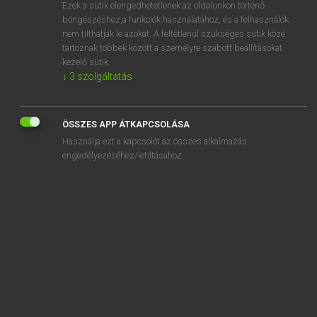
Ezek a sütik elengedhetetlenek az oldalunkon történő
böngészéshez,a funkciók használatához, és a felhasználók
nem tilthatják le azokat. A feltétlenül szükséges sütik közé
Lázár A. Péter, Varga György
tartoznak többek között a személyre szabott beállításokat
MAGYAR−ANGOL EGYETEMES NAGYSZÓTÁR
kezelő sütik.
↓
3
szolgáltatás
Kapcsolódó anyagok
akadályhang
ÖSSZES APP ÁTKAPCSOLÁSA
akadálylovaglás
Használja ezt a kapcsolót az összes alkalmazás
akadálymentes
engedélyezéséhez/letiltásához.
akadálymentesít
akadálymentesítés
akadálymentesített
akadálymentesség
akadályoz
akadályozás