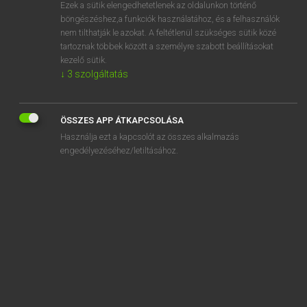
Ezek a sütik elengedhetetlenek az oldalunkon történő
böngészéshez,a funkciók használatához, és a felhasználók
nem tilthatják le azokat. A feltétlenül szükséges sütik közé
Henry Kammer, Boschné Ablonczy Emőke
tartoznak többek között a személyre szabott beállításokat
MAGYAR−HOLLAND SZÓTÁR
kezelő sütik.
↓
3
szolgáltatás
Kapcsolódó anyagok
elhasznált
ÖSSZES APP ÁTKAPCSOLÁSA
elhatalmasodik
Használja ezt a kapcsolót az összes alkalmazás
elhatárol
engedélyezéséhez/letiltásához.
elhatároz
elhatározás
elhelyez
elhelyezés
elhelyezkedik
elhengerít