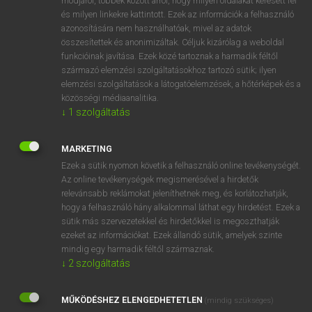
módjáról, többek között arról, hogy milyen oldalakat keresett fel
és milyen linkekre kattintott. Ezek az információk a felhasználó
VAN ELŐFIZETÉSED?
azonosítására nem használhatóak, mivel az adatok
összesítettek és anonimizáltak. Céljuk kizárólag a weboldal
Van előfizetésem a teljes szócikk megtekintéséhez.
funkcióinak javítása. Ezek közé tartoznak a harmadik féltől
származó elemzési szolgáltatásokhoz tartozó sütik; ilyen
BELÉPÉS
elemzési szolgáltatások a látogatóelemzések, a hőtérképek és a
közösségi médiaanalitika.
↓
1
szolgáltatás
MARKETING
Ezek a sütik nyomon követik a felhasználó online tevékenységét.
Az online tevékenységek megismerésével a hirdetők
NINCS ELŐFIZETÉSED?
relevánsabb reklámokat jeleníthetnek meg, és korlátozhatják,
Nincs regisztrációm és előfizetésem. A szótár 2 órás,
hogy a felhasználó hány alkalommal láthat egy hirdetést. Ezek a
díjmentes próbaverziójának elindításához regisztrálok és
sütik más szervezetekkel és hirdetőkkel is megoszthatják
belépek
.
ezeket az információkat. Ezek állandó sütik, amelyek szinte
mindig egy harmadik féltől származnak.
↓
2
szolgáltatás
REGISZTRÁCIÓ
MŰKÖDÉSHEZ ELENGEDHETETLEN
(mindig szükséges)