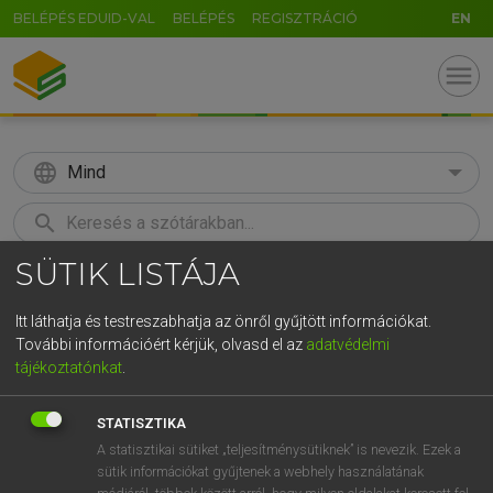
BELÉPÉS EDUID-VAL
BELÉPÉS
REGISZTRÁCIÓ
EN
menu
language
Mind
search
SÜTIK LISTÁJA
GR
KERESÉS
5
6
7
8
9
ö
ü
ó
Itt láthatja és testreszabhatja az önről gyűjtött információkat.
További információért kérjük, olvasd el az
adatvédelmi
r
t
z
u
i
o
p
ő
ú
HENRY KAMMER, BOSCHNÉ ABLONCZY EMŐKE
tájékoztatónkat
.
Magyar−holland szótár
g
h
j
k
l
é
á
ű
Ω
STATISZTIKA
v
b
n
m
,
.
-
AltGr
A statisztikai sütiket „teljesítménysütiknek” is nevezik. Ezek a
sütik információkat gyűjtenek a webhely használatának