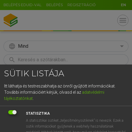
BELÉPÉS EDUID-VAL
BELÉPÉS
REGISZTRÁCIÓ
EN
menu
language
Mind
search
SÜTIK LISTÁJA
GR
KERESÉS
5
6
7
8
9
ö
ü
ó
Itt láthatja és testreszabhatja az önről gyűjtött információkat.
További információért kérjük, olvasd el az
adatvédelmi
r
t
z
u
i
o
p
ő
ú
HENRY KAMMER, BOSCHNÉ ABLONCZY EMŐKE
tájékoztatónkat
.
Magyar−holland szótár
g
h
j
k
l
é
á
ű
Ω
STATISZTIKA
v
b
n
m
,
.
-
AltGr
A statisztikai sütiket „teljesítménysütiknek” is nevezik. Ezek a
sütik információkat gyűjtenek a webhely használatának