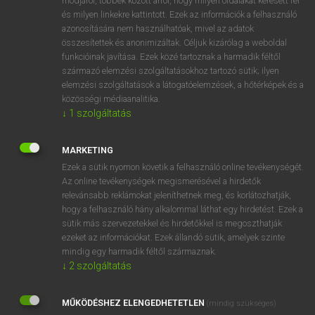
módjáról, többek között arról, hogy milyen oldalakat keresett fel
és milyen linkekre kattintott. Ezek az információk a felhasználó
VAN ELŐFIZETÉSED?
azonosítására nem használhatóak, mivel az adatok
összesítettek és anonimizáltak. Céljuk kizárólag a weboldal
Van előfizetésem a teljes szócikk megtekintéséhez.
funkcióinak javítása. Ezek közé tartoznak a harmadik féltől
származó elemzési szolgáltatásokhoz tartozó sütik; ilyen
BELÉPÉS
elemzési szolgáltatások a látogatóelemzések, a hőtérképek és a
közösségi médiaanalitika.
↓
1
szolgáltatás
MARKETING
Ezek a sütik nyomon követik a felhasználó online tevékenységét.
Az online tevékenységek megismerésével a hirdetők
NINCS ELŐFIZETÉSED?
relevánsabb reklámokat jeleníthetnek meg, és korlátozhatják,
Nincs regisztrációm és előfizetésem. A szótár 2 órás,
hogy a felhasználó hány alkalommal láthat egy hirdetést. Ezek a
díjmentes próbaverziójának elindításához regisztrálok és
sütik más szervezetekkel és hirdetőkkel is megoszthatják
belépek
.
ezeket az információkat. Ezek állandó sütik, amelyek szinte
mindig egy harmadik féltől származnak.
↓
2
szolgáltatás
REGISZTRÁCIÓ
MŰKÖDÉSHEZ ELENGEDHETETLEN
(mindig szükséges)