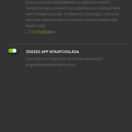
Ezek a sütik elengedhetetlenek az oldalunkon történő
böngészéshez,a funkciók használatához, és a felhasználók
nem tilthatják le azokat. A feltétlenül szükséges sütik közé
Henry Kammer, Boschné Ablonczy Emőke
tartoznak többek között a személyre szabott beállításokat
MAGYAR−HOLLAND SZÓTÁR
kezelő sütik.
↓
3
szolgáltatás
Kapcsolódó anyagok
visszakapcsol
ÖSSZES APP ÁTKAPCSOLÁSA
visszakér
Használja ezt a kapcsolót az összes alkalmazás
visszakérdez
engedélyezéséhez/letiltásához.
visszakeres
visszakézből
visszakezes ütés
visszakísér
visszakíván
visszakívánkozik