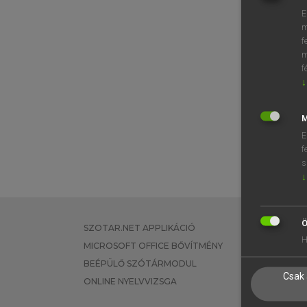
E
m
f
m
f
↓
M
E
f
s
↓
Ö
SZOTAR.NET APPLIKÁCIÓ
EGYÉNI FEL
H
MICROSOFT OFFICE BŐVÍTMÉNY
TANULÓKNA
BEÉPÜLŐ SZÓTÁRMODUL
OKTATÁSI I
Csak 
ONLINE NYELVVIZSGA
VÁLLALATI 