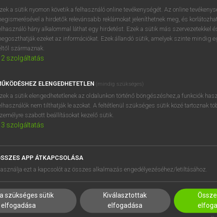
próbaverziójának elindítás
zek a sütik nyomon követik a felhasználó online tevékenységét. Az online tevékeny
BELÉPÉS
regisztrálok és
belépek
.
egismerésével a hirdetők relevánsabb reklámokat jeleníthetnek meg, és korlátozhat
elhasználó hány alkalommal láthat egy hirdetést. Ezek a sütik más szervezetekkel és
egoszthatják ezeket az információkat. Ezek állandó sütik, amelyek szinte mindig 
REGISZTRÁCIÓ
éltől származnak.
2
szolgáltatás
ŰKÖDÉSHEZ ELENGEDHETETLEN
(mindig szükséges)
zek a sütik elengedhetetlenek az oldalunkon történő böngészéshez,a funkciók hasz
elhasználók nem tilthatják le azokat. A feltétlenül szükséges sütik közé tartoznak t
zemélyre szabott beállításokat kezelő sütik.
3
szolgáltatás
SSZES APP ÁTKAPCSOLÁSA
HASZNÁLÓKNAK
SÚGÓ
asználja ezt a kapcsolót az összes alkalmazás engedélyezéséhez/letiltásához.
K
RÓLUNK
NTÉZMÉNYEKNEK
ELÉRHETŐSÉG
a szükséges sütik
Kiválasztottak
Összes
MEGOLDÁSOK
SÜTI BEÁLLÍTÁSOK
elfogadása
elfogadása
elfog