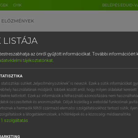
ÉGEK
GYIK
BELÉPÉS EDUID-V
ELŐZMÉNYEK
 LISTÁJA
és testreszabhatja az önről gyűjtött információkat.
További információért k
HU
DE
CN
FR
ES
IT
NL
RU
GR
adatvédelmi tájékoztatónkat
.
Y KAMMER, BOSCHNÉ ABLONCZY EMŐKE
1
2
3
4
5
6
7
8
9
ar−holland szótár
TATISZTIKA
q
w
e
r
t
z
u
i
 statisztikai sütiket „teljesítménysütiknek” is nevezik. Ezek a sütik információkat gy
ebhely használatának módjáról, többek között arról, hogy milyen oldalakat keresett 
a
s
d
f
g
h
j
k
l
é
inkekre kattintott. Ezek az információk a felhasználó azonosítására nem használható
datok összesítettek és anonimizáltak. Céljuk kizárólag a weboldal funkcióinak javít
í
y
x
c
v
b
n
m
,
.
artoznak a harmadik féltől származó elemzési szolgáltatásokhoz tartozó sütik; ilye
zolgáltatások a látogatóelemzések, a hőtérképek és a közösségi médiaanalitika.
VAN ELŐFIZETÉSED?
NINCS ELŐFIZETÉSED
1
szolgáltatás
előfizetésem a teljes szócikk
Nincs regisztrációm és előfiz
megtekintéséhez.
A szótár 2 órás, díjmente
MARKETING