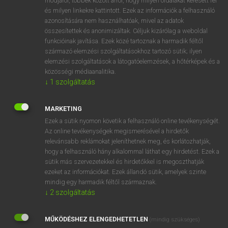
módjáról, többek között arról, hogy milyen oldalakat keresett fel
és milyen linkekre kattintott. Ezek az információk a felhasználó
VAN ELŐFIZETÉSED?
azonosítására nem használhatóak, mivel az adatok
összesítettek és anonimizáltak. Céljuk kizárólag a weboldal
Van előfizetésem a teljes szócikk megtekintéséhez.
funkcióinak javítása. Ezek közé tartoznak a harmadik féltől
származó elemzési szolgáltatásokhoz tartozó sütik; ilyen
BELÉPÉS
elemzési szolgáltatások a látogatóelemzések, a hőtérképek és a
közösségi médiaanalitika.
↓
1
szolgáltatás
MARKETING
Ezek a sütik nyomon követik a felhasználó online tevékenységét.
Az online tevékenységek megismerésével a hirdetők
NINCS ELŐFIZETÉSED?
relevánsabb reklámokat jeleníthetnek meg, és korlátozhatják,
Nincs regisztrációm és előfizetésem. A szótár 2 órás,
hogy a felhasználó hány alkalommal láthat egy hirdetést. Ezek a
díjmentes próbaverziójának elindításához regisztrálok és
sütik más szervezetekkel és hirdetőkkel is megoszthatják
belépek
.
ezeket az információkat. Ezek állandó sütik, amelyek szinte
mindig egy harmadik féltől származnak.
↓
2
szolgáltatás
REGISZTRÁCIÓ
MŰKÖDÉSHEZ ELENGEDHETETLEN
(mindig szükséges)