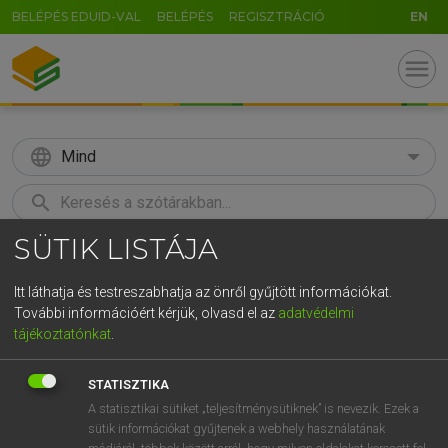
BELÉPÉS EDUID-VAL
BELÉPÉS
REGISZTRÁCIÓ
EN
menu
language
Mind
search
SÜTIK LISTÁJA
GR
KERESÉS
5
6
7
8
9
ö
ü
ó
Itt láthatja és testreszabhatja az önről gyűjtött információkat.
További információért kérjük, olvasd el az
adatvédelmi
r
t
z
u
i
o
p
ő
ú
HENRY KAMMER, BOSCHNÉ ABLONCZY EMŐKE
tájékoztatónkat
.
Magyar−holland szótár
g
h
j
k
l
é
á
ű
Ω
STATISZTIKA
v
b
n
m
,
.
-
AltGr
A statisztikai sütiket „teljesítménysütiknek” is nevezik. Ezek a
sütik információkat gyűjtenek a webhely használatának