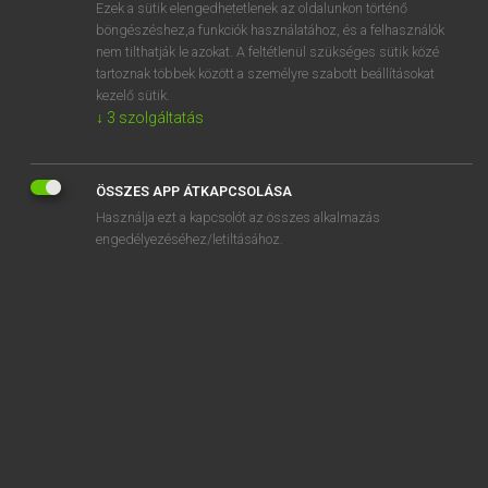
Ezek a sütik elengedhetetlenek az oldalunkon történő
böngészéshez,a funkciók használatához, és a felhasználók
nem tilthatják le azokat. A feltétlenül szükséges sütik közé
Henry Kammer, Boschné Ablonczy Emőke
tartoznak többek között a személyre szabott beállításokat
MAGYAR−HOLLAND SZÓTÁR
kezelő sütik.
↓
3
szolgáltatás
Kapcsolódó anyagok
szekérrúd
ÖSSZES APP ÁTKAPCSOLÁSA
szekértoló
Használja ezt a kapcsolót az összes alkalmazás
szekérút
engedélyezéséhez/letiltásához.
székesegyház
székesfőváros
székfoglaló
székház
székhely
szekíroz