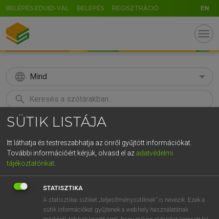
BELÉPÉS EDUID-VAL
BELÉPÉS
REGISZTRÁCIÓ
EN
menu
language
Mind
search
SÜTIK LISTÁJA
GR
KERESÉS
5
6
7
8
9
ö
ü
ó
Itt láthatja és testreszabhatja az önről gyűjtött információkat.
További információért kérjük, olvasd el az
adatvédelmi
r
t
z
u
i
o
p
ő
ú
HENRY KAMMER, BOSCHNÉ ABLONCZY EMŐKE
tájékoztatónkat
.
Magyar−holland szótár
g
h
j
k
l
é
á
ű
Ω
STATISZTIKA
v
b
n
m
,
.
-
AltGr
A statisztikai sütiket „teljesítménysütiknek” is nevezik. Ezek a
sütik információkat gyűjtenek a webhely használatának