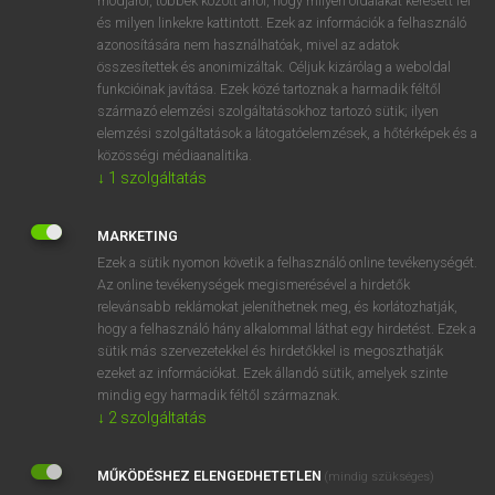
módjáról, többek között arról, hogy milyen oldalakat keresett fel
és milyen linkekre kattintott. Ezek az információk a felhasználó
VAN ELŐFIZETÉSED?
azonosítására nem használhatóak, mivel az adatok
összesítettek és anonimizáltak. Céljuk kizárólag a weboldal
Van előfizetésem a teljes szócikk megtekintéséhez.
funkcióinak javítása. Ezek közé tartoznak a harmadik féltől
származó elemzési szolgáltatásokhoz tartozó sütik; ilyen
BELÉPÉS
elemzési szolgáltatások a látogatóelemzések, a hőtérképek és a
közösségi médiaanalitika.
↓
1
szolgáltatás
MARKETING
Ezek a sütik nyomon követik a felhasználó online tevékenységét.
Az online tevékenységek megismerésével a hirdetők
NINCS ELŐFIZETÉSED?
relevánsabb reklámokat jeleníthetnek meg, és korlátozhatják,
Nincs regisztrációm és előfizetésem. A szótár 2 órás,
hogy a felhasználó hány alkalommal láthat egy hirdetést. Ezek a
díjmentes próbaverziójának elindításához regisztrálok és
sütik más szervezetekkel és hirdetőkkel is megoszthatják
belépek
.
ezeket az információkat. Ezek állandó sütik, amelyek szinte
mindig egy harmadik féltől származnak.
↓
2
szolgáltatás
REGISZTRÁCIÓ
MŰKÖDÉSHEZ ELENGEDHETETLEN
(mindig szükséges)