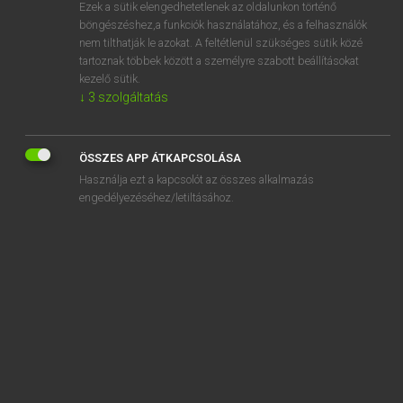
Ezek a sütik elengedhetetlenek az oldalunkon történő
böngészéshez,a funkciók használatához, és a felhasználók
nem tilthatják le azokat. A feltétlenül szükséges sütik közé
Henry Kammer, Boschné Ablonczy Emőke
tartoznak többek között a személyre szabott beállításokat
MAGYAR−HOLLAND SZÓTÁR
kezelő sütik.
↓
3
szolgáltatás
Kapcsolódó anyagok
szalonnázik
ÖSSZES APP ÁTKAPCSOLÁSA
szalontüdő
Használja ezt a kapcsolót az összes alkalmazás
szalonzene
engedélyezéséhez/letiltásához.
szaltó
szalutál
szalvéta
szalvétagyűrű
szám
számadás