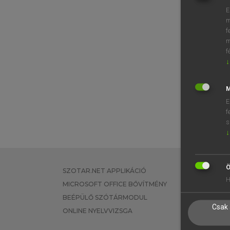
E
m
f
m
f
↓
M
E
f
s
↓
Ö
SZOTAR.NET APPLIKÁCIÓ
EGYÉNI FEL
H
MICROSOFT OFFICE BŐVÍTMÉNY
TANULÓKNA
BEÉPÜLŐ SZÓTÁRMODUL
OKTATÁSI I
Csak 
ONLINE NYELVVIZSGA
VÁLLALATI 