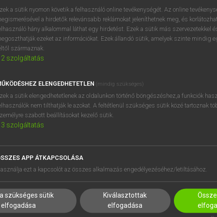
próbaverziójának elindítás
zek a sütik nyomon követik a felhasználó online tevékenységét. Az online tevékeny
BELÉPÉS
regisztrálok és
belépek
.
egismerésével a hirdetők relevánsabb reklámokat jeleníthetnek meg, és korlátozhat
elhasználó hány alkalommal láthat egy hirdetést. Ezek a sütik más szervezetekkel és
egoszthatják ezeket az információkat. Ezek állandó sütik, amelyek szinte mindig 
REGISZTRÁCIÓ
éltől származnak.
2
szolgáltatás
ŰKÖDÉSHEZ ELENGEDHETETLEN
(mindig szükséges)
zek a sütik elengedhetetlenek az oldalunkon történő böngészéshez,a funkciók hasz
elhasználók nem tilthatják le azokat. A feltétlenül szükséges sütik közé tartoznak t
zemélyre szabott beállításokat kezelő sütik.
3
szolgáltatás
SSZES APP ÁTKAPCSOLÁSA
HASZNÁLÓKNAK
SÚGÓ
asználja ezt a kapcsolót az összes alkalmazás engedélyezéséhez/letiltásához.
K
RÓLUNK
NTÉZMÉNYEKNEK
ELÉRHETŐSÉG
a szükséges sütik
Kiválasztottak
Összes
MEGOLDÁSOK
SÜTI BEÁLLÍTÁSOK
elfogadása
elfogadása
elfog