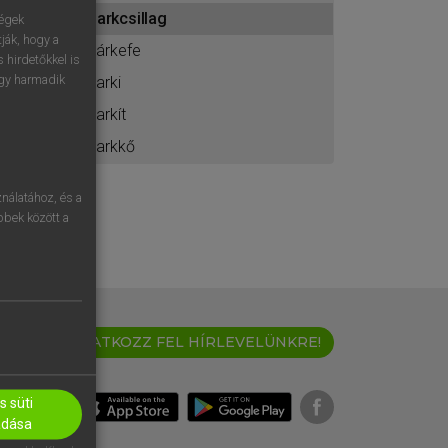
ához
sarkcsillag
ségek
ják, hogy a
sárkefe
 hirdetőkkel is
egy harmadik
sarki
sarkít
sarkkő
nálatához, és a
öbbek között a
IRATKOZZ FEL HÍRLEVELÜNKRE!
 süti
adása