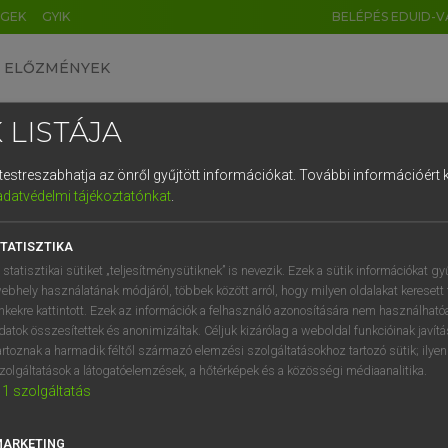
ÉGEK
GYIK
BELÉPÉS EDUID-V
ELŐZMÉNYEK
 LISTÁJA
és testreszabhatja az önről gyűjtött információkat.
További információért k
HU
DE
CN
FR
ES
IT
NL
RU
GR
adatvédelmi tájékoztatónkat
.
Y KAMMER, BOSCHNÉ ABLONCZY EMŐKE
1
2
3
4
5
6
7
8
9
ar−holland szótár
TATISZTIKA
q
w
e
r
t
z
u
i
 statisztikai sütiket „teljesítménysütiknek” is nevezik. Ezek a sütik információkat gy
ebhely használatának módjáról, többek között arról, hogy milyen oldalakat keresett 
a
s
d
f
g
h
j
k
l
é
inkekre kattintott. Ezek az információk a felhasználó azonosítására nem használható
datok összesítettek és anonimizáltak. Céljuk kizárólag a weboldal funkcióinak javít
í
y
x
c
v
b
n
m
,
.
artoznak a harmadik féltől származó elemzési szolgáltatásokhoz tartozó sütik; ilye
zolgáltatások a látogatóelemzések, a hőtérképek és a közösségi médiaanalitika.
VAN ELŐFIZETÉSED?
NINCS ELŐFIZETÉSED
1
szolgáltatás
előfizetésem a teljes szócikk
Nincs regisztrációm és előfiz
megtekintéséhez.
A szótár 2 órás, díjmente
MARKETING