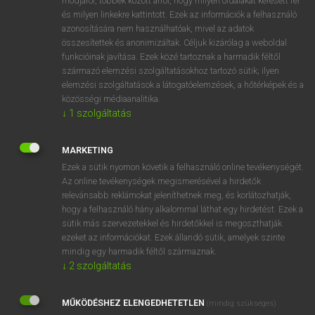
módjáról, többek között arról, hogy milyen oldalakat keresett fel
és milyen linkekre kattintott. Ezek az információk a felhasználó
VAN ELŐFIZETÉSED?
azonosítására nem használhatóak, mivel az adatok
összesítettek és anonimizáltak. Céljuk kizárólag a weboldal
Van előfizetésem a teljes szócikk megtekintéséhez.
funkcióinak javítása. Ezek közé tartoznak a harmadik féltől
származó elemzési szolgáltatásokhoz tartozó sütik; ilyen
BELÉPÉS
elemzési szolgáltatások a látogatóelemzések, a hőtérképek és a
közösségi médiaanalitika.
↓
1
szolgáltatás
MARKETING
Ezek a sütik nyomon követik a felhasználó online tevékenységét.
Az online tevékenységek megismerésével a hirdetők
NINCS ELŐFIZETÉSED?
relevánsabb reklámokat jeleníthetnek meg, és korlátozhatják,
Nincs regisztrációm és előfizetésem. A szótár 2 órás,
hogy a felhasználó hány alkalommal láthat egy hirdetést. Ezek a
díjmentes próbaverziójának elindításához regisztrálok és
sütik más szervezetekkel és hirdetőkkel is megoszthatják
belépek
.
ezeket az információkat. Ezek állandó sütik, amelyek szinte
mindig egy harmadik féltől származnak.
↓
2
szolgáltatás
REGISZTRÁCIÓ
MŰKÖDÉSHEZ ELENGEDHETETLEN
(mindig szükséges)