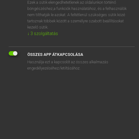
Ezek a sütik elengedhetetlenek az oldalunkon történő
böngészéshez,a funkciók használatához, és a felhasználók
nem tilthatják le azokat. A feltétlenül szükséges sütik közé
Henry Kammer, Boschné Ablonczy Emőke
tartoznak többek között a személyre szabott beállításokat
MAGYAR−HOLLAND SZÓTÁR
kezelő sütik.
↓
3
szolgáltatás
Kapcsolódó anyagok
porcika
ÖSSZES APP ÁTKAPCSOLÁSA
porció
Használja ezt a kapcsolót az összes alkalmazás
porckorong
engedélyezéséhez/letiltásához.
porckorongsérv
porcogó
porcukor
póréhagyma
porfelhő
porfészek