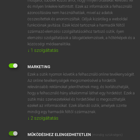
módjáról, többek között arról, hogy milyen oldalakat keresett fel
és milyen linkekre kattintott. Ezek az információk a felhasználó
VAN ELŐFIZETÉSED?
azonosítására nem használhatóak, mivel az adatok
összesítettek és anonimizáltak. Céljuk kizárólag a weboldal
Van előfizetésem a teljes szócikk megtekintéséhez.
funkcióinak javítása. Ezek közé tartoznak a harmadik féltől
származó elemzési szolgáltatásokhoz tartozó sütik; ilyen
BELÉPÉS
elemzési szolgáltatások a látogatóelemzések, a hőtérképek és a
közösségi médiaanalitika.
↓
1
szolgáltatás
MARKETING
Ezek a sütik nyomon követik a felhasználó online tevékenységét.
Az online tevékenységek megismerésével a hirdetők
NINCS ELŐFIZETÉSED?
relevánsabb reklámokat jeleníthetnek meg, és korlátozhatják,
Nincs regisztrációm és előfizetésem. A szótár 2 órás,
hogy a felhasználó hány alkalommal láthat egy hirdetést. Ezek a
díjmentes próbaverziójának elindításához regisztrálok és
sütik más szervezetekkel és hirdetőkkel is megoszthatják
belépek
.
ezeket az információkat. Ezek állandó sütik, amelyek szinte
mindig egy harmadik féltől származnak.
↓
2
szolgáltatás
REGISZTRÁCIÓ
MŰKÖDÉSHEZ ELENGEDHETETLEN
(mindig szükséges)