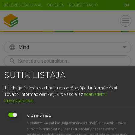
BELÉPÉS EDUID-VAL
BELÉPÉS
REGISZTRÁCIÓ
EN
menu
language
Mind
search
SÜTIK LISTÁJA
GR
KERESÉS
5
6
7
8
9
ö
ü
ó
Itt láthatja és testreszabhatja az önről gyűjtött információkat.
További információért kérjük, olvasd el az
adatvédelmi
r
t
z
u
i
o
p
ő
ú
HENRY KAMMER, BOSCHNÉ ABLONCZY EMŐKE
tájékoztatónkat
.
Magyar−holland szótár
g
h
j
k
l
é
á
ű
Ω
STATISZTIKA
v
b
n
m
,
.
-
AltGr
A statisztikai sütiket „teljesítménysütiknek” is nevezik. Ezek a
sütik információkat gyűjtenek a webhely használatának