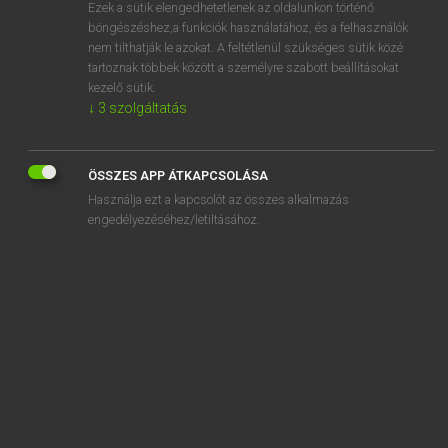
Ezek a sütik elengedhetetlenek az oldalunkon történő
böngészéshez,a funkciók használatához, és a felhasználók
nem tilthatják le azokat. A feltétlenül szükséges sütik közé
Henry Kammer, Boschné Ablonczy Emőke
tartoznak többek között a személyre szabott beállításokat
MAGYAR−HOLLAND SZÓTÁR
kezelő sütik.
↓
3
szolgáltatás
Kapcsolódó anyagok
befárad
ÖSSZES APP ÁTKAPCSOLÁSA
befecskendez
Használja ezt a kapcsolót az összes alkalmazás
befed
engedélyezéséhez/letiltásához.
befejel
befejez
befejezés
befejezetlen
befejezett
befejeződik