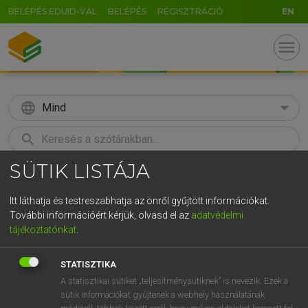
BELÉPÉS EDUID-VAL
BELÉPÉS
REGISZTRÁCIÓ
EN
menu
language
Mind
search
SÜTIK LISTÁJA
GR
KERESÉS
5
6
7
8
9
ö
ü
ó
Itt láthatja és testreszabhatja az önről gyűjtött információkat.
További információért kérjük, olvasd el az
adatvédelmi
r
t
z
u
i
o
p
ő
ú
HENRY KAMMER, BOSCHNÉ ABLONCZY EMŐKE
tájékoztatónkat
.
Magyar−holland szótár
g
h
j
k
l
é
á
ű
Ω
STATISZTIKA
v
b
n
m
,
.
-
AltGr
A statisztikai sütiket „teljesítménysütiknek” is nevezik. Ezek a
sütik információkat gyűjtenek a webhely használatának