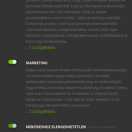
módjáról, többek között arról, hogy milyen oldalakat keresett fel
és milyen linkekre kattintott. Ezek az információk a felhasználó
VAN ELŐFIZETÉSED?
azonosítására nem használhatóak, mivel az adatok
összesítettek és anonimizáltak. Céljuk kizárólag a weboldal
Van előfizetésem a teljes szócikk megtekintéséhez.
funkcióinak javítása. Ezek közé tartoznak a harmadik féltől
származó elemzési szolgáltatásokhoz tartozó sütik; ilyen
BELÉPÉS
elemzési szolgáltatások a látogatóelemzések, a hőtérképek és a
közösségi médiaanalitika.
↓
1
szolgáltatás
MARKETING
Ezek a sütik nyomon követik a felhasználó online tevékenységét.
Az online tevékenységek megismerésével a hirdetők
NINCS ELŐFIZETÉSED?
relevánsabb reklámokat jeleníthetnek meg, és korlátozhatják,
Nincs regisztrációm és előfizetésem. A szótár 2 órás,
hogy a felhasználó hány alkalommal láthat egy hirdetést. Ezek a
díjmentes próbaverziójának elindításához regisztrálok és
sütik más szervezetekkel és hirdetőkkel is megoszthatják
belépek
.
ezeket az információkat. Ezek állandó sütik, amelyek szinte
mindig egy harmadik féltől származnak.
↓
2
szolgáltatás
REGISZTRÁCIÓ
MŰKÖDÉSHEZ ELENGEDHETETLEN
(mindig szükséges)