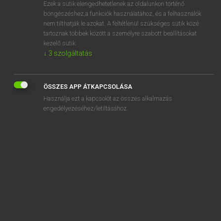
Ezek a sütik elengedhetetlenek az oldalunkon történő
böngészéshez,a funkciók használatához, és a felhasználók
nem tilthatják le azokat. A feltétlenül szükséges sütik közé
Henry Kammer, Boschné Ablonczy Emőke
tartoznak többek között a személyre szabott beállításokat
MAGYAR−HOLLAND SZÓTÁR
kezelő sütik.
↓
3
szolgáltatás
Kapcsolódó anyagok
Ágnes
ÖSSZES APP ÁTKAPCSOLÁSA
agnoszkál
Használja ezt a kapcsolót az összes alkalmazás
agónia
engedélyezéséhez/letiltásához.
agonizál
ágostai
Ágoston
Ágoston-rendi
agrár-
agrárállam