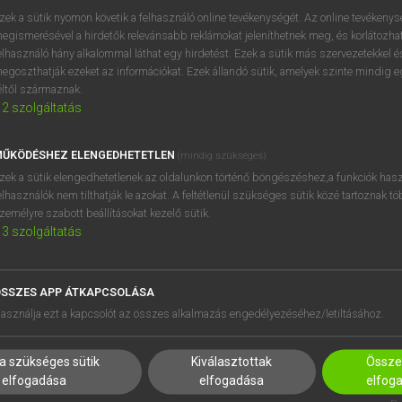
próbaverziójának elindítás
zek a sütik nyomon követik a felhasználó online tevékenységét. Az online tevékeny
BELÉPÉS
regisztrálok és
belépek
.
egismerésével a hirdetők relevánsabb reklámokat jeleníthetnek meg, és korlátozhat
elhasználó hány alkalommal láthat egy hirdetést. Ezek a sütik más szervezetekkel és
egoszthatják ezeket az információkat. Ezek állandó sütik, amelyek szinte mindig 
REGISZTRÁCIÓ
éltől származnak.
2
szolgáltatás
ŰKÖDÉSHEZ ELENGEDHETETLEN
(mindig szükséges)
zek a sütik elengedhetetlenek az oldalunkon történő böngészéshez,a funkciók hasz
elhasználók nem tilthatják le azokat. A feltétlenül szükséges sütik közé tartoznak t
zemélyre szabott beállításokat kezelő sütik.
3
szolgáltatás
SSZES APP ÁTKAPCSOLÁSA
HASZNÁLÓKNAK
SÚGÓ
asználja ezt a kapcsolót az összes alkalmazás engedélyezéséhez/letiltásához.
K
RÓLUNK
NTÉZMÉNYEKNEK
ELÉRHETŐSÉG
a szükséges sütik
Kiválasztottak
Összes
MEGOLDÁSOK
SÜTI BEÁLLÍTÁSOK
elfogadása
elfogadása
elfog