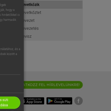
ához
levetkőzik
ségek
ják, hogy a
levetkőztet
 hirdetőkkel is
egy harmadik
levezet
levezetés
levisz
nálatához, és a
öbbek között a
IRATKOZZ FEL HÍRLEVELÜNKRE!
 süti
adása