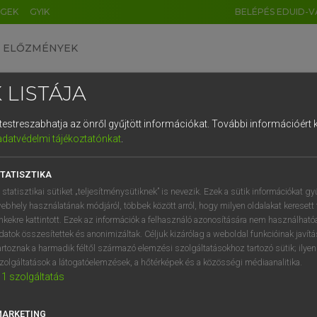
ÉGEK
GYIK
BELÉPÉS EDUID-V
ELŐZMÉNYEK
 LISTÁJA
és testreszabhatja az önről gyűjtött információkat.
További információért k
HU
DE
CN
FR
ES
IT
NL
RU
GR
adatvédelmi tájékoztatónkat
.
Y KAMMER, BOSCHNÉ ABLONCZY EMŐKE
1
2
3
4
5
6
7
8
9
ar−holland szótár
TATISZTIKA
q
w
e
r
t
z
u
i
 statisztikai sütiket „teljesítménysütiknek” is nevezik. Ezek a sütik információkat gy
ebhely használatának módjáról, többek között arról, hogy milyen oldalakat keresett 
a
s
d
f
g
h
j
k
l
é
inkekre kattintott. Ezek az információk a felhasználó azonosítására nem használható
datok összesítettek és anonimizáltak. Céljuk kizárólag a weboldal funkcióinak javít
í
y
x
c
v
b
n
m
,
.
artoznak a harmadik féltől származó elemzési szolgáltatásokhoz tartozó sütik; ilye
zolgáltatások a látogatóelemzések, a hőtérképek és a közösségi médiaanalitika.
VAN ELŐFIZETÉSED?
NINCS ELŐFIZETÉSED
1
szolgáltatás
előfizetésem a teljes szócikk
Nincs regisztrációm és előfiz
megtekintéséhez.
A szótár 2 órás, díjmente
MARKETING