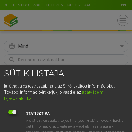
BELÉPÉS EDUID-VAL
BELÉPÉS
REGISZTRÁCIÓ
EN
menu
language
Mind
search
SÜTIK LISTÁJA
GR
KERESÉS
5
6
7
8
9
ö
ü
ó
Itt láthatja és testreszabhatja az önről gyűjtött információkat.
További információért kérjük, olvasd el az
adatvédelmi
r
t
z
u
i
o
p
ő
ú
HENRY KAMMER, BOSCHNÉ ABLONCZY EMŐKE
tájékoztatónkat
.
Magyar−holland szótár
g
h
j
k
l
é
á
ű
Ω
STATISZTIKA
v
b
n
m
,
.
-
AltGr
A statisztikai sütiket „teljesítménysütiknek” is nevezik. Ezek a
sütik információkat gyűjtenek a webhely használatának