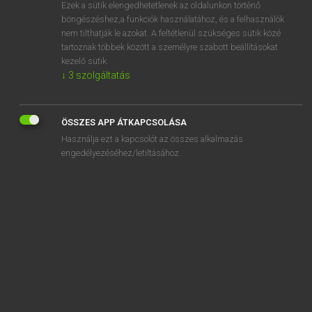
Ezek a sütik elengedhetetlenek az oldalunkon történő
böngészéshez,a funkciók használatához, és a felhasználók
nem tilthatják le azokat. A feltétlenül szükséges sütik közé
Henry Kammer, Boschné Ablonczy Emőke
tartoznak többek között a személyre szabott beállításokat
MAGYAR−HOLLAND SZÓTÁR
kezelő sütik.
↓
3
szolgáltatás
Kapcsolódó anyagok
leszorít
ÖSSZES APP ÁTKAPCSOLÁSA
leszorul
Használja ezt a kapcsolót az összes alkalmazás
leszögez
engedélyezéséhez/letiltásához.
leszúr
leszurkol
leszűkít
leszűr
lét
letagad