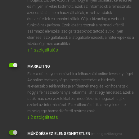
módjáról, többek között arról, hogy milyen oldalakat keresett fel
és milyen linkekre kattintott. Ezek az információk a felhasználó
VAN ELŐFIZETÉSED?
azonosítására nem használhatóak, mivel az adatok
összesítettek és anonimizáltak. Céljuk kizárólag a weboldal
Van előfizetésem a teljes szócikk megtekintéséhez.
funkcióinak javítása. Ezek közé tartoznak a harmadik féltől
származó elemzési szolgáltatásokhoz tartozó sütik; ilyen
BELÉPÉS
elemzési szolgáltatások a látogatóelemzések, a hőtérképek és a
közösségi médiaanalitika.
↓
1
szolgáltatás
MARKETING
Ezek a sütik nyomon követik a felhasználó online tevékenységét.
Az online tevékenységek megismerésével a hirdetők
NINCS ELŐFIZETÉSED?
relevánsabb reklámokat jeleníthetnek meg, és korlátozhatják,
Nincs regisztrációm és előfizetésem. A szótár 2 órás,
hogy a felhasználó hány alkalommal láthat egy hirdetést. Ezek a
díjmentes próbaverziójának elindításához regisztrálok és
sütik más szervezetekkel és hirdetőkkel is megoszthatják
belépek
.
ezeket az információkat. Ezek állandó sütik, amelyek szinte
mindig egy harmadik féltől származnak.
↓
2
szolgáltatás
REGISZTRÁCIÓ
MŰKÖDÉSHEZ ELENGEDHETETLEN
(mindig szükséges)