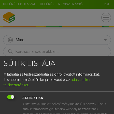
BELÉPÉS EDUID-VAL
BELÉPÉS
REGISZTRÁCIÓ
EN
menu
language
Mind
search
SÜTIK LISTÁJA
GR
KERESÉS
5
6
7
8
9
ö
ü
ó
Itt láthatja és testreszabhatja az önről gyűjtött információkat.
További információért kérjük, olvasd el az
adatvédelmi
r
t
z
u
i
o
p
ő
ú
HENRY KAMMER, BOSCHNÉ ABLONCZY EMŐKE
tájékoztatónkat
.
Magyar−holland szótár
g
h
j
k
l
é
á
ű
Ω
STATISZTIKA
v
b
n
m
,
.
-
AltGr
A statisztikai sütiket „teljesítménysütiknek” is nevezik. Ezek a
sütik információkat gyűjtenek a webhely használatának