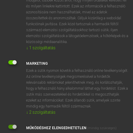
módjáról, többek között arról, hogy milyen oldalakat keresett fel
és milyen linkekre kattintott. Ezek az információk a felhasználó
VAN ELŐFIZETÉSED?
azonosítására nem használhatóak, mivel az adatok
összesítettek és anonimizáltak. Céljuk kizárólag a weboldal
Van előfizetésem a teljes szócikk megtekintéséhez.
funkcióinak javítása. Ezek közé tartoznak a harmadik féltől
származó elemzési szolgáltatásokhoz tartozó sütik; ilyen
BELÉPÉS
elemzési szolgáltatások a látogatóelemzések, a hőtérképek és a
közösségi médiaanalitika.
↓
1
szolgáltatás
MARKETING
Ezek a sütik nyomon követik a felhasználó online tevékenységét.
Az online tevékenységek megismerésével a hirdetők
NINCS ELŐFIZETÉSED?
relevánsabb reklámokat jeleníthetnek meg, és korlátozhatják,
Nincs regisztrációm és előfizetésem. A szótár 2 órás,
hogy a felhasználó hány alkalommal láthat egy hirdetést. Ezek a
díjmentes próbaverziójának elindításához regisztrálok és
sütik más szervezetekkel és hirdetőkkel is megoszthatják
belépek
.
ezeket az információkat. Ezek állandó sütik, amelyek szinte
mindig egy harmadik féltől származnak.
↓
2
szolgáltatás
REGISZTRÁCIÓ
MŰKÖDÉSHEZ ELENGEDHETETLEN
(mindig szükséges)