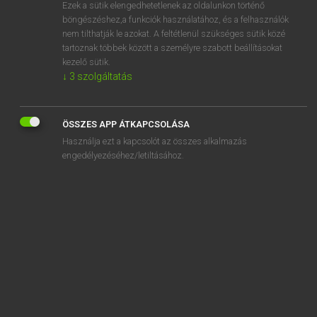
Ezek a sütik elengedhetetlenek az oldalunkon történő
böngészéshez,a funkciók használatához, és a felhasználók
nem tilthatják le azokat. A feltétlenül szükséges sütik közé
Henry Kammer, Boschné Ablonczy Emőke
tartoznak többek között a személyre szabott beállításokat
MAGYAR−HOLLAND SZÓTÁR
kezelő sütik.
↓
3
szolgáltatás
Kapcsolódó anyagok
lebombáz
ÖSSZES APP ÁTKAPCSOLÁSA
lebont
Használja ezt a kapcsolót az összes alkalmazás
lebontás
engedélyezéséhez/letiltásához.
lebonyolít
lebonyolítás
lebonyolódik
leborít
leborotvál
leborul