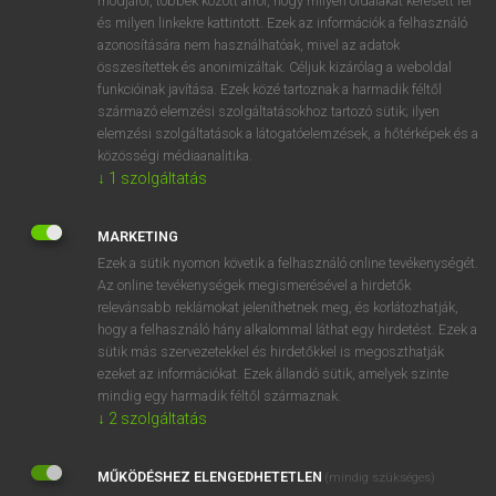
módjáról, többek között arról, hogy milyen oldalakat keresett fel
és milyen linkekre kattintott. Ezek az információk a felhasználó
VAN ELŐFIZETÉSED?
azonosítására nem használhatóak, mivel az adatok
összesítettek és anonimizáltak. Céljuk kizárólag a weboldal
Van előfizetésem a teljes szócikk megtekintéséhez.
funkcióinak javítása. Ezek közé tartoznak a harmadik féltől
származó elemzési szolgáltatásokhoz tartozó sütik; ilyen
BELÉPÉS
elemzési szolgáltatások a látogatóelemzések, a hőtérképek és a
közösségi médiaanalitika.
↓
1
szolgáltatás
MARKETING
Ezek a sütik nyomon követik a felhasználó online tevékenységét.
Az online tevékenységek megismerésével a hirdetők
NINCS ELŐFIZETÉSED?
relevánsabb reklámokat jeleníthetnek meg, és korlátozhatják,
Nincs regisztrációm és előfizetésem. A szótár 2 órás,
hogy a felhasználó hány alkalommal láthat egy hirdetést. Ezek a
díjmentes próbaverziójának elindításához regisztrálok és
sütik más szervezetekkel és hirdetőkkel is megoszthatják
belépek
.
ezeket az információkat. Ezek állandó sütik, amelyek szinte
mindig egy harmadik féltől származnak.
↓
2
szolgáltatás
REGISZTRÁCIÓ
MŰKÖDÉSHEZ ELENGEDHETETLEN
(mindig szükséges)