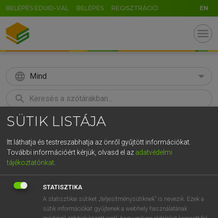
BELÉPÉS EDUID-VAL
BELÉPÉS
REGISZTRÁCIÓ
EN
menu
language
Mind
search
SÜTIK LISTÁJA
GR
KERESÉS
5
6
7
8
9
ö
ü
ó
Itt láthatja és testreszabhatja az önről gyűjtött információkat.
További információért kérjük, olvasd el az
adatvédelmi
r
t
z
u
i
o
p
ő
ú
HENRY KAMMER, BOSCHNÉ ABLONCZY EMŐKE
tájékoztatónkat
.
Magyar−holland szótár
g
h
j
k
l
é
á
ű
Ω
STATISZTIKA
v
b
n
m
,
.
-
AltGr
A statisztikai sütiket „teljesítménysütiknek” is nevezik. Ezek a
sütik információkat gyűjtenek a webhely használatának