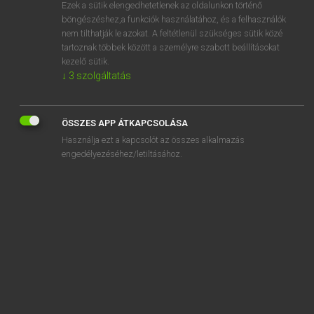
Ezek a sütik elengedhetetlenek az oldalunkon történő
böngészéshez,a funkciók használatához, és a felhasználók
nem tilthatják le azokat. A feltétlenül szükséges sütik közé
Henry Kammer, Boschné Ablonczy Emőke
tartoznak többek között a személyre szabott beállításokat
MAGYAR−HOLLAND SZÓTÁR
kezelő sütik.
↓
3
szolgáltatás
Kapcsolódó anyagok
kikerget
ÖSSZES APP ÁTKAPCSOLÁSA
kikerics
Használja ezt a kapcsolót az összes alkalmazás
kikerül
engedélyezéséhez/letiltásához.
kikerülhetetlen
kikészít
kikészítés
kikészül
kikezd
ki-ki