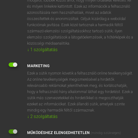
módjáról, többek között arról, hogy milyen oldalakat keresett fel
és milyen linkekre kattintott. Ezek az információk a felhasználó
VAN ELŐFIZETÉSED?
azonosítására nem használhatóak, mivel az adatok
összesítettek és anonimizáltak. Céljuk kizárólag a weboldal
Van előfizetésem a teljes szócikk megtekintéséhez.
funkcióinak javítása. Ezek közé tartoznak a harmadik féltől
származó elemzési szolgáltatásokhoz tartozó sütik; ilyen
BELÉPÉS
elemzési szolgáltatások a látogatóelemzések, a hőtérképek és a
közösségi médiaanalitika.
↓
1
szolgáltatás
MARKETING
Ezek a sütik nyomon követik a felhasználó online tevékenységét.
Az online tevékenységek megismerésével a hirdetők
NINCS ELŐFIZETÉSED?
relevánsabb reklámokat jeleníthetnek meg, és korlátozhatják,
Nincs regisztrációm és előfizetésem. A szótár 2 órás,
hogy a felhasználó hány alkalommal láthat egy hirdetést. Ezek a
díjmentes próbaverziójának elindításához regisztrálok és
sütik más szervezetekkel és hirdetőkkel is megoszthatják
belépek
.
ezeket az információkat. Ezek állandó sütik, amelyek szinte
mindig egy harmadik féltől származnak.
↓
2
szolgáltatás
REGISZTRÁCIÓ
MŰKÖDÉSHEZ ELENGEDHETETLEN
(mindig szükséges)