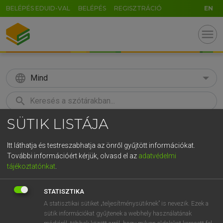
BELÉPÉS EDUID-VAL
BELÉPÉS
REGISZTRÁCIÓ
EN
menu
language
Mind
search
SÜTIK LISTÁJA
GR
KERESÉS
5
6
7
8
9
ö
ü
ó
Itt láthatja és testreszabhatja az önről gyűjtött információkat.
További információért kérjük, olvasd el az
adatvédelmi
r
t
z
u
i
o
p
ő
ú
HENRY KAMMER, BOSCHNÉ ABLONCZY EMŐKE
tájékoztatónkat
.
Magyar−holland szótár
g
h
j
k
l
é
á
ű
Ω
STATISZTIKA
v
b
n
m
,
.
-
AltGr
A statisztikai sütiket „teljesítménysütiknek” is nevezik. Ezek a
sütik információkat gyűjtenek a webhely használatának