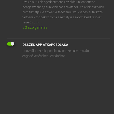
Ezek a sütik elengedhetetlenek az oldalunkon történő
böngészéshez,a funkciók használatához, és a felhasználók
nem tilthatják le azokat. A feltétlenül szükséges sütik közé
Henry Kammer, Boschné Ablonczy Emőke
tartoznak többek között a személyre szabott beállításokat
MAGYAR−HOLLAND SZÓTÁR
kezelő sütik.
↓
3
szolgáltatás
Kapcsolódó anyagok
ászka
ÖSSZES APP ÁTKAPCSOLÁSA
aszkéta
Használja ezt a kapcsolót az összes alkalmazás
aszkétikus
engedélyezéséhez/letiltásához.
aszkézis
aszociális
ászokhordó
ászoksör
aszott
aszparágusz