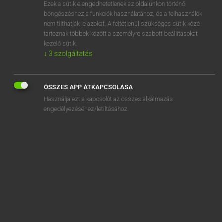
Ezek a sütik elengedhetetlenek az oldalunkon történő
böngészéshez,a funkciók használatához, és a felhasználók
nem tilthatják le azokat. A feltétlenül szükséges sütik közé
Henry Kammer, Boschné Ablonczy Emőke
tartoznak többek között a személyre szabott beállításokat
MAGYAR−HOLLAND SZÓTÁR
kezelő sütik.
↓
3
szolgáltatás
Kapcsolódó anyagok
kényeztet
ÖSSZES APP ÁTKAPCSOLÁSA
kényszer
Használja ezt a kapcsolót az összes alkalmazás
kényszeredett
engedélyezéséhez/letiltásához.
kényszeredik
kényszerhelyzet
kényszerintézkedés
kényszerít
kényszerítő
kényszerképzet