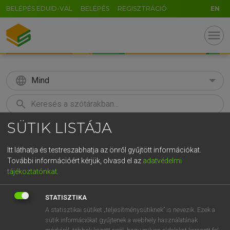
BELÉPÉS EDUID-VAL
BELÉPÉS
REGISZTRÁCIÓ
EN
menu
language
Mind
search
SÜTIK LISTÁJA
GR
KERESÉS
5
6
7
8
9
ö
ü
ó
Itt láthatja és testreszabhatja az önről gyűjtött információkat.
További információért kérjük, olvasd el az
adatvédelmi
r
t
z
u
i
o
p
ő
ú
HENRY KAMMER, BOSCHNÉ ABLONCZY EMŐKE
tájékoztatónkat
.
Magyar−holland szótár
g
h
j
k
l
é
á
ű
Ω
STATISZTIKA
v
b
n
m
,
.
-
AltGr
A statisztikai sütiket „teljesítménysütiknek” is nevezik. Ezek a
sütik információkat gyűjtenek a webhely használatának