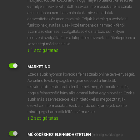
módjáról, többek között arról, hogy milyen oldalakat keresett fel
és milyen linkekre kattintott. Ezek az információk a felhasználó
VAN ELŐFIZETÉSED?
azonosítására nem használhatóak, mivel az adatok
összesítettek és anonimizáltak. Céljuk kizárólag a weboldal
Van előfizetésem a teljes szócikk megtekintéséhez.
funkcióinak javítása. Ezek közé tartoznak a harmadik féltől
származó elemzési szolgáltatásokhoz tartozó sütik; ilyen
BELÉPÉS
elemzési szolgáltatások a látogatóelemzések, a hőtérképek és a
közösségi médiaanalitika.
↓
1
szolgáltatás
MARKETING
Ezek a sütik nyomon követik a felhasználó online tevékenységét.
Az online tevékenységek megismerésével a hirdetők
NINCS ELŐFIZETÉSED?
relevánsabb reklámokat jeleníthetnek meg, és korlátozhatják,
Nincs regisztrációm és előfizetésem. A szótár 2 órás,
hogy a felhasználó hány alkalommal láthat egy hirdetést. Ezek a
díjmentes próbaverziójának elindításához regisztrálok és
sütik más szervezetekkel és hirdetőkkel is megoszthatják
belépek
.
ezeket az információkat. Ezek állandó sütik, amelyek szinte
mindig egy harmadik féltől származnak.
↓
2
szolgáltatás
REGISZTRÁCIÓ
MŰKÖDÉSHEZ ELENGEDHETETLEN
(mindig szükséges)