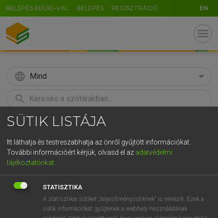
BELÉPÉS EDUID-VAL
BELÉPÉS
REGISZTRÁCIÓ
EN
menu
language
Mind
search
SÜTIK LISTÁJA
GR
KERESÉS
5
6
7
8
9
ö
ü
ó
Itt láthatja és testreszabhatja az önről gyűjtött információkat.
További információért kérjük, olvasd el az
adatvédelmi
r
t
z
u
i
o
p
ő
ú
HENRY KAMMER, BOSCHNÉ ABLONCZY EMŐKE
tájékoztatónkat
.
Magyar−holland szótár
g
h
j
k
l
é
á
ű
Ω
STATISZTIKA
v
b
n
m
,
.
-
AltGr
A statisztikai sütiket „teljesítménysütiknek” is nevezik. Ezek a
sütik információkat gyűjtenek a webhely használatának