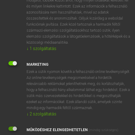
módjáról, többek között arról, hogy milyen oldalakat keresett fel
és milyen linkekre kattintott. Ezek az információk a felhasználó
VAN ELŐFIZETÉSED?
azonosítására nem használhatóak, mivel az adatok
összesítettek és anonimizáltak. Céljuk kizárólag a weboldal
Van előfizetésem a teljes szócikk megtekintéséhez.
funkcióinak javítása. Ezek közé tartoznak a harmadik féltől
származó elemzési szolgáltatásokhoz tartozó sütik; ilyen
BELÉPÉS
elemzési szolgáltatások a látogatóelemzések, a hőtérképek és a
közösségi médiaanalitika.
↓
1
szolgáltatás
MARKETING
Ezek a sütik nyomon követik a felhasználó online tevékenységét.
Az online tevékenységek megismerésével a hirdetők
NINCS ELŐFIZETÉSED?
relevánsabb reklámokat jeleníthetnek meg, és korlátozhatják,
Nincs regisztrációm és előfizetésem. A szótár 2 órás,
hogy a felhasználó hány alkalommal láthat egy hirdetést. Ezek a
díjmentes próbaverziójának elindításához regisztrálok és
sütik más szervezetekkel és hirdetőkkel is megoszthatják
belépek
.
ezeket az információkat. Ezek állandó sütik, amelyek szinte
mindig egy harmadik féltől származnak.
↓
2
szolgáltatás
REGISZTRÁCIÓ
MŰKÖDÉSHEZ ELENGEDHETETLEN
(mindig szükséges)