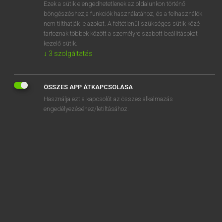
Ezek a sütik elengedhetetlenek az oldalunkon történő
böngészéshez,a funkciók használatához, és a felhasználók
nem tilthatják le azokat. A feltétlenül szükséges sütik közé
Henry Kammer, Boschné Ablonczy Emőke
tartoznak többek között a személyre szabott beállításokat
MAGYAR−HOLLAND SZÓTÁR
kezelő sütik.
↓
3
szolgáltatás
Kapcsolódó anyagok
ismétlődik
ÖSSZES APP ÁTKAPCSOLÁSA
ismétlőfegyver
Használja ezt a kapcsolót az összes alkalmazás
ismétlőjel
engedélyezéséhez/letiltásához.
ispán
istálló
istállófiú
istállómester
istállótrágya
istápol