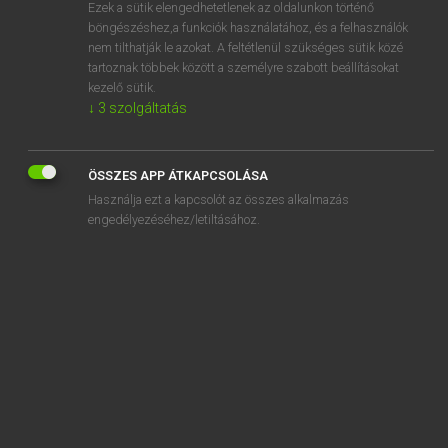
Ezek a sütik elengedhetetlenek az oldalunkon történő
böngészéshez,a funkciók használatához, és a felhasználók
nem tilthatják le azokat. A feltétlenül szükséges sütik közé
Henry Kammer, Boschné Ablonczy Emőke
tartoznak többek között a személyre szabott beállításokat
MAGYAR−HOLLAND SZÓTÁR
kezelő sütik.
↓
3
szolgáltatás
Kapcsolódó anyagok
hangszerelés
ÖSSZES APP ÁTKAPCSOLÁSA
hangszeres
Használja ezt a kapcsolót az összes alkalmazás
hangszerkereskedés
engedélyezéséhez/letiltásához.
hangszigetelés
hangszigetelt
hangszín
hangszóró
hangtalan
hangtan