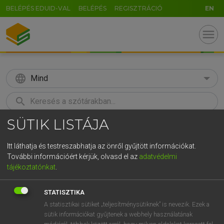
BELÉPÉS EDUID-VAL
BELÉPÉS
REGISZTRÁCIÓ
EN
menu
language
Mind
search
SÜTIK LISTÁJA
GR
KERESÉS
5
6
7
8
9
ö
ü
ó
Itt láthatja és testreszabhatja az önről gyűjtött információkat.
További információért kérjük, olvasd el az
adatvédelmi
r
t
z
u
i
o
p
ő
ú
HENRY KAMMER, BOSCHNÉ ABLONCZY EMŐKE
tájékoztatónkat
.
Magyar−holland szótár
g
h
j
k
l
é
á
ű
Ω
STATISZTIKA
v
b
n
m
,
.
-
AltGr
A statisztikai sütiket „teljesítménysütiknek” is nevezik. Ezek a
sütik információkat gyűjtenek a webhely használatának