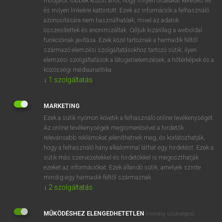
módjáról, többek között arról, hogy milyen oldalakat keresett fel
és milyen linkekre kattintott. Ezek az információk a felhasználó
VAN ELŐFIZETÉSED?
azonosítására nem használhatóak, mivel az adatok
összesítettek és anonimizáltak. Céljuk kizárólag a weboldal
Van előfizetésem a teljes szócikk megtekintéséhez.
funkcióinak javítása. Ezek közé tartoznak a harmadik féltől
származó elemzési szolgáltatásokhoz tartozó sütik; ilyen
BELÉPÉS
elemzési szolgáltatások a látogatóelemzések, a hőtérképek és a
közösségi médiaanalitika.
↓
1
szolgáltatás
MARKETING
Ezek a sütik nyomon követik a felhasználó online tevékenységét.
Az online tevékenységek megismerésével a hirdetők
NINCS ELŐFIZETÉSED?
relevánsabb reklámokat jeleníthetnek meg, és korlátozhatják,
Nincs regisztrációm és előfizetésem. A szótár 2 órás,
hogy a felhasználó hány alkalommal láthat egy hirdetést. Ezek a
díjmentes próbaverziójának elindításához regisztrálok és
sütik más szervezetekkel és hirdetőkkel is megoszthatják
belépek
.
ezeket az információkat. Ezek állandó sütik, amelyek szinte
mindig egy harmadik féltől származnak.
↓
2
szolgáltatás
REGISZTRÁCIÓ
MŰKÖDÉSHEZ ELENGEDHETETLEN
(mindig szükséges)