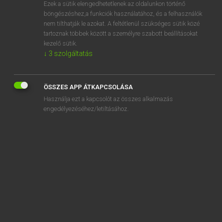
Ezek a sütik elengedhetetlenek az oldalunkon történő
böngészéshez,a funkciók használatához, és a felhasználók
nem tilthatják le azokat. A feltétlenül szükséges sütik közé
Henry Kammer, Boschné Ablonczy Emőke
tartoznak többek között a személyre szabott beállításokat
MAGYAR−HOLLAND SZÓTÁR
kezelő sütik.
↓
3
szolgáltatás
Kapcsolódó anyagok
füvesít
ÖSSZES APP ÁTKAPCSOLÁSA
füvészkert
Használja ezt a kapcsolót az összes alkalmazás
fűz
engedélyezéséhez/letiltásához.
füzér
füzérdísz
füzérvirágzat
füzes
füzet
fűzfa