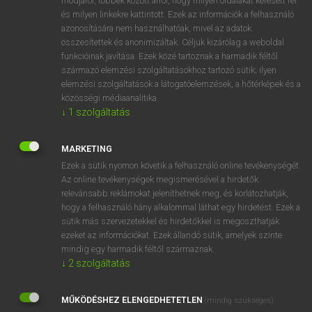
módjáról, többek között arról, hogy milyen oldalakat keresett fel
és milyen linkekre kattintott. Ezek az információk a felhasználó
VAN ELŐFIZETÉSED?
azonosítására nem használhatóak, mivel az adatok
összesítettek és anonimizáltak. Céljuk kizárólag a weboldal
Van előfizetésem a teljes szócikk megtekintéséhez.
funkcióinak javítása. Ezek közé tartoznak a harmadik féltől
származó elemzési szolgáltatásokhoz tartozó sütik; ilyen
BELÉPÉS
elemzési szolgáltatások a látogatóelemzések, a hőtérképek és a
közösségi médiaanalitika.
↓
1
szolgáltatás
MARKETING
Ezek a sütik nyomon követik a felhasználó online tevékenységét.
Az online tevékenységek megismerésével a hirdetők
NINCS ELŐFIZETÉSED?
relevánsabb reklámokat jeleníthetnek meg, és korlátozhatják,
Nincs regisztrációm és előfizetésem. A szótár 2 órás,
hogy a felhasználó hány alkalommal láthat egy hirdetést. Ezek a
díjmentes próbaverziójának elindításához regisztrálok és
sütik más szervezetekkel és hirdetőkkel is megoszthatják
belépek
.
ezeket az információkat. Ezek állandó sütik, amelyek szinte
mindig egy harmadik féltől származnak.
↓
2
szolgáltatás
REGISZTRÁCIÓ
MŰKÖDÉSHEZ ELENGEDHETETLEN
(mindig szükséges)