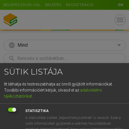
BELÉPÉS EDUID-VAL
BELÉPÉS
REGISZTRÁCIÓ
EN
menu
language
Mind
search
SÜTIK LISTÁJA
GR
KERESÉS
5
6
7
8
9
ö
ü
ó
Itt láthatja és testreszabhatja az önről gyűjtött információkat.
További információért kérjük, olvasd el az
adatvédelmi
r
t
z
u
i
o
p
ő
ú
HENRY KAMMER, BOSCHNÉ ABLONCZY EMŐKE
tájékoztatónkat
.
Magyar−holland szótár
g
h
j
k
l
é
á
ű
Ω
STATISZTIKA
v
b
n
m
,
.
-
AltGr
A statisztikai sütiket „teljesítménysütiknek” is nevezik. Ezek a
sütik információkat gyűjtenek a webhely használatának