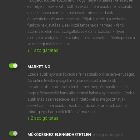
módjáról, többek között arról, hogy milyen oldalakat keresett fel
és milyen linkekre kattintott. Ezek az információk a felhasználó
VAN ELŐFIZETÉSED?
azonosítására nem használhatóak, mivel az adatok
összesítettek és anonimizáltak. Céljuk kizárólag a weboldal
Van előfizetésem a teljes szócikk megtekintéséhez.
funkcióinak javítása. Ezek közé tartoznak a harmadik féltől
származó elemzési szolgáltatásokhoz tartozó sütik; ilyen
BELÉPÉS
elemzési szolgáltatások a látogatóelemzések, a hőtérképek és a
közösségi médiaanalitika.
↓
1
szolgáltatás
MARKETING
Ezek a sütik nyomon követik a felhasználó online tevékenységét.
Az online tevékenységek megismerésével a hirdetők
NINCS ELŐFIZETÉSED?
relevánsabb reklámokat jeleníthetnek meg, és korlátozhatják,
Nincs regisztrációm és előfizetésem. A szótár 2 órás,
hogy a felhasználó hány alkalommal láthat egy hirdetést. Ezek a
díjmentes próbaverziójának elindításához regisztrálok és
sütik más szervezetekkel és hirdetőkkel is megoszthatják
belépek
.
ezeket az információkat. Ezek állandó sütik, amelyek szinte
mindig egy harmadik féltől származnak.
↓
2
szolgáltatás
REGISZTRÁCIÓ
MŰKÖDÉSHEZ ELENGEDHETETLEN
(mindig szükséges)