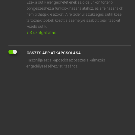
Ezek a sütik elengedhetetlenek az oldalunkon történő
böngészéshez,a funkciók használatához, és a felhasználók
nem tilthatják le azokat. A feltétlenül szükséges sütik közé
Henry Kammer, Boschné Ablonczy Emőke
tartoznak többek között a személyre szabott beállításokat
MAGYAR−HOLLAND SZÓTÁR
kezelő sütik.
↓
3
szolgáltatás
Kapcsolódó anyagok
ezalatt
ÖSSZES APP ÁTKAPCSOLÁSA
ezáltal
Használja ezt a kapcsolót az összes alkalmazás
ezelőtt
engedélyezéséhez/letiltásához.
ezen
ezenfelül
ezenkívül
ezennel
ezentúl
ezer