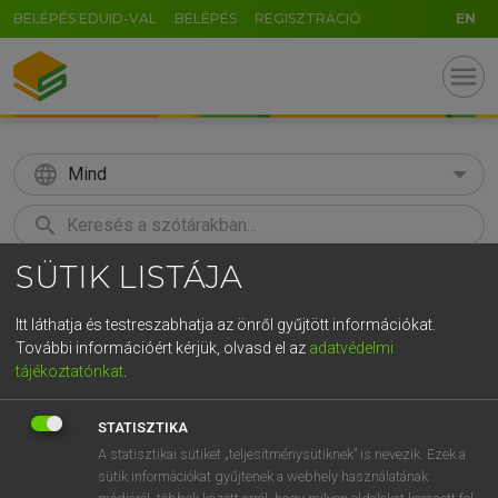
BELÉPÉS EDUID-VAL
BELÉPÉS
REGISZTRÁCIÓ
EN
menu
language
Mind
search
SÜTIK LISTÁJA
GR
KERESÉS
5
6
7
8
9
ö
ü
ó
Itt láthatja és testreszabhatja az önről gyűjtött információkat.
További információért kérjük, olvasd el az
adatvédelmi
r
t
z
u
i
o
p
ő
ú
HENRY KAMMER, BOSCHNÉ ABLONCZY EMŐKE
tájékoztatónkat
.
Magyar−holland szótár
g
h
j
k
l
é
á
ű
Ω
STATISZTIKA
v
b
n
m
,
.
-
AltGr
A statisztikai sütiket „teljesítménysütiknek” is nevezik. Ezek a
sütik információkat gyűjtenek a webhely használatának