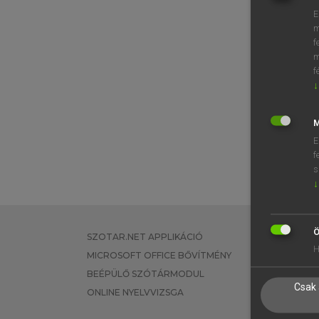
E
m
f
m
f
↓
M
E
f
s
↓
Ö
SZOTAR.NET APPLIKÁCIÓ
EGYÉNI FEL
H
MICROSOFT OFFICE BŐVÍTMÉNY
TANULÓKNA
BEÉPÜLŐ SZÓTÁRMODUL
OKTATÁSI I
Csak 
ONLINE NYELVVIZSGA
VÁLLALATI 