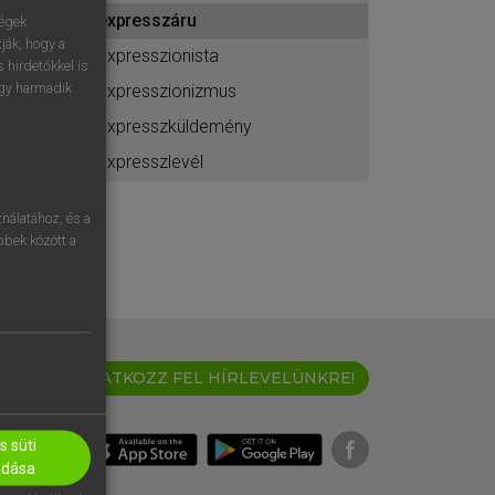
ához
expresszáru
ségek
ják, hogy a
expresszionista
 hirdetőkkel is
egy harmadik
expresszionizmus
expresszküldemény
expresszlevél
nálatához, és a
öbbek között a
IRATKOZZ FEL HÍRLEVELÜNKRE!
 süti
adása