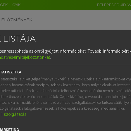
ÉGEK
GYIK
BELÉPÉS EDUID-V
ELŐZMÉNYEK
 LISTÁJA
és testreszabhatja az önről gyűjtött információkat.
További információért k
HU
DE
CN
FR
ES
IT
NL
RU
GR
adatvédelmi tájékoztatónkat
.
Y KAMMER, BOSCHNÉ ABLONCZY EMŐKE
1
2
3
4
5
6
7
8
9
ar−holland szótár
TATISZTIKA
q
w
e
r
t
z
u
i
 statisztikai sütiket „teljesítménysütiknek” is nevezik. Ezek a sütik információkat gy
ebhely használatának módjáról, többek között arról, hogy milyen oldalakat keresett 
a
s
d
f
g
h
j
k
l
é
inkekre kattintott. Ezek az információk a felhasználó azonosítására nem használható
datok összesítettek és anonimizáltak. Céljuk kizárólag a weboldal funkcióinak javít
í
y
x
c
v
b
n
m
,
.
artoznak a harmadik féltől származó elemzési szolgáltatásokhoz tartozó sütik; ilye
zolgáltatások a látogatóelemzések, a hőtérképek és a közösségi médiaanalitika.
VAN ELŐFIZETÉSED?
NINCS ELŐFIZETÉSED
1
szolgáltatás
előfizetésem a teljes szócikk
Nincs regisztrációm és előfiz
megtekintéséhez.
A szótár 2 órás, díjmente
MARKETING