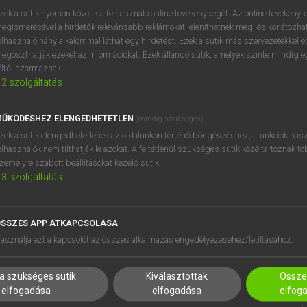
próbaverziójának elindítás
zek a sütik nyomon követik a felhasználó online tevékenységét. Az online tevékeny
BELÉPÉS
regisztrálok és
belépek
.
egismerésével a hirdetők relevánsabb reklámokat jeleníthetnek meg, és korlátozhat
elhasználó hány alkalommal láthat egy hirdetést. Ezek a sütik más szervezetekkel és
egoszthatják ezeket az információkat. Ezek állandó sütik, amelyek szinte mindig 
REGISZTRÁCIÓ
éltől származnak.
2
szolgáltatás
ŰKÖDÉSHEZ ELENGEDHETETLEN
(mindig szükséges)
zek a sütik elengedhetetlenek az oldalunkon történő böngészéshez,a funkciók hasz
elhasználók nem tilthatják le azokat. A feltétlenül szükséges sütik közé tartoznak t
zemélyre szabott beállításokat kezelő sütik.
3
szolgáltatás
SSZES APP ÁTKAPCSOLÁSA
HASZNÁLÓKNAK
SÚGÓ
asználja ezt a kapcsolót az összes alkalmazás engedélyezéséhez/letiltásához.
K
RÓLUNK
NTÉZMÉNYEKNEK
ELÉRHETŐSÉG
a szükséges sütik
Kiválasztottak
Összes
MEGOLDÁSOK
SÜTI BEÁLLÍTÁSOK
elfogadása
elfogadása
elfog