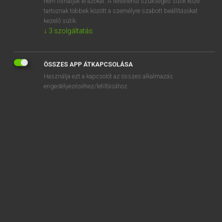
nem tilthatják le azokat. A feltétlenül szükséges sütik közé
tartoznak többek között a személyre szabott beállításokat
kezelő sütik.
↓
3
szolgáltatás
SZOTAR.NET APPLIKÁCIÓ
MICROSOFT OFFICE BŐVÍTMÉNY
BEÉPÜLŐ SZÓTÁRMODUL
ÖSSZES APP ÁTKAPCSOLÁSA
ONLINE NYELVVIZSGA
Használja ezt a kapcsolót az összes alkalmazás
engedélyezéséhez/letiltásához.
EGYÉNI FELHASZNÁLÓKNAK
TANULÓKNAK
OKTATÁSI INTÉZMÉNYEKNEK
VÁLLALATI MEGOLDÁSOK
SÚGÓ
RÓLUNK
ELÉRHETŐSÉG
SÜTI BEÁLLÍTÁSOK