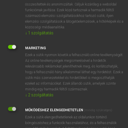
contrefaçon
keresése szótárainkban
összesítettek és anonimizáltak. Céljuk kizárólag a weboldal
funkcióinak javítása. Ezek közé tartoznak a harmadik féltől
származó elemzési szolgáltatásokhoz tartozó sütik; ilyen
elemzési szolgáltatások a látogatóelemzések, a hőtérképek és a
közösségi médiaanalitika.
DÍJMENTES FRANCIA SZÓTÁR
↓
1
szolgáltatás
contrée
MARKETING
contre-épreuve
Ezek a sütik nyomon követik a felhasználó online tevékenységét.
Az online tevékenységek megismerésével a hirdetők
contre-espionnage
relevánsabb reklámokat jeleníthetnek meg, és korlátozhatják,
contre-exemple
hogy a felhasználó hány alkalommal láthat egy hirdetést. Ezek a
sütik más szervezetekkel és hirdetőkkel is megoszthatják
contrefaçon
ezeket az információkat. Ezek állandó sütik, amelyek szinte
contrefaire
mindig egy harmadik féltől származnak.
↓
2
szolgáltatás
contrefait
contrefort
MŰKÖDÉSHEZ ELENGEDHETETLEN
(mindig szükséges)
contre-indication
Ezek a sütik elengedhetetlenek az oldalunkon történő
böngészéshez,a funkciók használatához, és a felhasználók