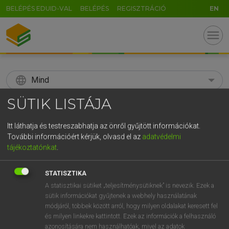
BELÉPÉS EDUID-VAL
BELÉPÉS
REGISZTRÁCIÓ
EN
menu
language
Mind
SÜTIK LISTÁJA
search
GR
Itt láthatja és testreszabhatja az önről gyűjtött információkat.
KERESÉS
További információért kérjük, olvasd el az
adatvédelmi
5
6
7
8
9
ö
ü
ó
tájékoztatónkat
.
r
t
z
u
i
o
p
ő
ú
Díjmentes francia szótár
STATISZTIKA
g
h
j
k
l
é
á
ű
Ω
A statisztikai sütiket „teljesítménysütiknek” is nevezik. Ezek a
n
fn
utánzás
;
hamisítás
utánzat
;
contrefaçon
1.
2.
sütik információkat gyűjtenek a webhely használatának
hamisítvány
v
b
n
m
,
.
-
AltGr
módjáról, többek között arról, hogy milyen oldalakat keresett fel
és milyen linkekre kattintott. Ezek az információk a felhasználó
azonosítására nem használhatóak, mivel az adatok