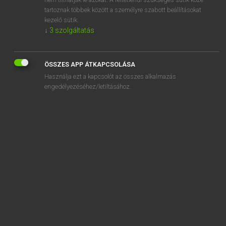
tartoznak többek között a személyre szabott beállításokat
kezelő sütik.
SZOTAR.NET APPLIKÁCIÓ
↓
3
szolgáltatás
MICROSOFT OFFICE BŐVÍTMÉNY
BEÉPÜLŐ SZÓTÁRMODUL
ONLINE NYELVVIZSGA
ÖSSZES APP ÁTKAPCSOLÁSA
Használja ezt a kapcsolót az összes alkalmazás
engedélyezéséhez/letiltásához.
EGYÉNI FELHASZNÁLÓKNAK
TANULÓKNAK
OKTATÁSI INTÉZMÉNYEKNEK
VÁLLALATI MEGOLDÁSOK
SÚGÓ
RÓLUNK
ELÉRHETŐSÉG
SÜTI BEÁLLÍTÁSOK