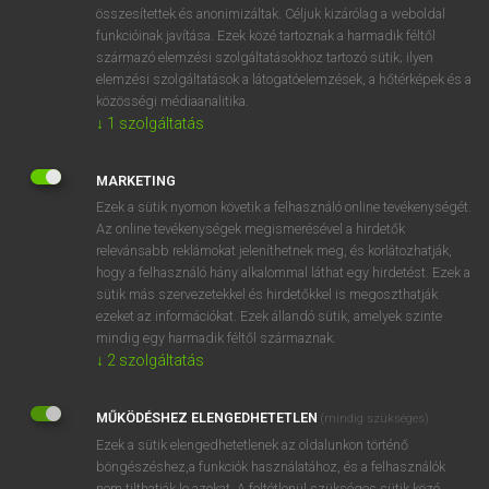
összesítettek és anonimizáltak. Céljuk kizárólag a weboldal
funkcióinak javítása. Ezek közé tartoznak a harmadik féltől
származó elemzési szolgáltatásokhoz tartozó sütik; ilyen
elemzési szolgáltatások a látogatóelemzések, a hőtérképek és a
DÍJMENTES FRANCIA SZÓTÁR
közösségi médiaanalitika.
↓
1
szolgáltatás
contrebalancer
contrebande
MARKETING
Ezek a sütik nyomon követik a felhasználó online tevékenységét.
contrebandier
Az online tevékenységek megismerésével a hirdetők
contrebasse
relevánsabb reklámokat jeleníthetnek meg, és korlátozhatják,
hogy a felhasználó hány alkalommal láthat egy hirdetést. Ezek a
contrebassiste
sütik más szervezetekkel és hirdetőkkel is megoszthatják
contrecarrer
ezeket az információkat. Ezek állandó sütik, amelyek szinte
mindig egy harmadik féltől származnak.
contrecœurà
↓
2
szolgáltatás
contrecoup
MŰKÖDÉSHEZ ELENGEDHETETLEN
contre-courant
(mindig szükséges)
Ezek a sütik elengedhetetlenek az oldalunkon történő
böngészéshez,a funkciók használatához, és a felhasználók
nem tilthatják le azokat. A feltétlenül szükséges sütik közé