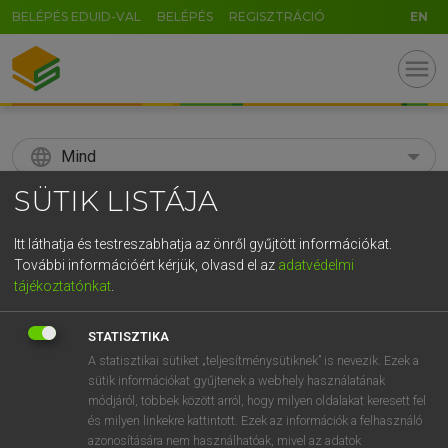
BELÉPÉS EDUID-VAL
BELÉPÉS
REGISZTRÁCIÓ
EN
menu
language
Mind
SÜTIK LISTÁJA
search
GR
Itt láthatja és testreszabhatja az önről gyűjtött információkat.
KERESÉS
További információért kérjük, olvasd el az
adatvédelmi
5
6
7
8
9
ö
ü
ó
tájékoztatónkat
.
r
t
z
u
i
o
p
ő
ú
Díjmentes francia szótár
STATISZTIKA
g
h
j
k
l
é
á
ű
Ω
A statisztikai sütiket „teljesítménysütiknek” is nevezik. Ezek a
h
fn
nagybőgős
contrebassiste
sütik információkat gyűjtenek a webhely használatának
v
b
n
m
,
.
-
AltGr
módjáról, többek között arról, hogy milyen oldalakat keresett fel
és milyen linkekre kattintott. Ezek az információk a felhasználó
contrebassiste
keresése szótárainkban
azonosítására nem használhatóak, mivel az adatok