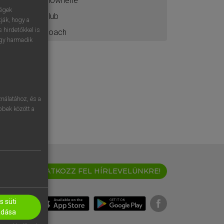
clownerie
ségek
club
ják, hogy a
 hirdetőkkel is
coach
egy harmadik
nálatához, és a
öbbek között a
IRATKOZZ FEL HÍRLEVELÜNKRE!
 süti
adása