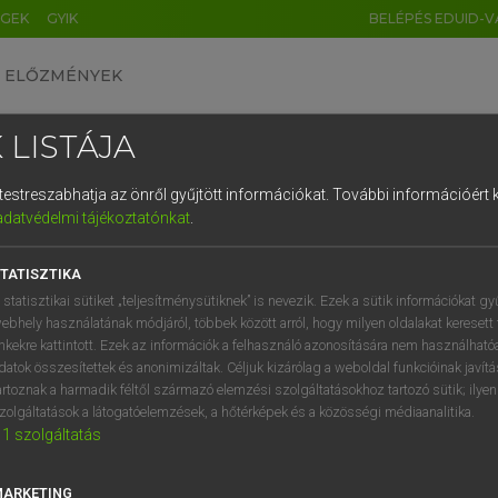
ÉGEK
GYIK
BELÉPÉS EDUID-V
ELŐZMÉNYEK
 LISTÁJA
és testreszabhatja az önről gyűjtött információkat.
További információért k
HU
DE
CN
FR
ES
IT
NL
RU
GR
adatvédelmi tájékoztatónkat
.
entes francia szótár
1
2
3
4
5
6
7
8
9
TATISZTIKA
ts i
szögel
(oda)szegez
1.
2.
q
w
e
r
t
z
u
i
 statisztikai sütiket „teljesítménysütiknek” is nevezik. Ezek a sütik információkat gy
ebhely használatának módjáról, többek között arról, hogy milyen oldalakat keresett 
a
s
d
f
g
h
j
k
l
é
inkekre kattintott. Ezek az információk a felhasználó azonosítására nem használható
keresése szótárainkban
datok összesítettek és anonimizáltak. Céljuk kizárólag a weboldal funkcióinak javít
í
y
x
c
v
b
n
m
,
.
artoznak a harmadik féltől származó elemzési szolgáltatásokhoz tartozó sütik; ilye
zolgáltatások a látogatóelemzések, a hőtérképek és a közösségi médiaanalitika.
1
szolgáltatás
MARKETING