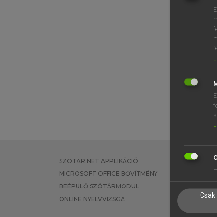
E
m
f
m
f
↓
M
E
f
s
↓
Ö
SZOTAR.NET APPLIKÁCIÓ
EGYÉNI FEL
H
MICROSOFT OFFICE BŐVÍTMÉNY
TANULÓKNA
BEÉPÜLŐ SZÓTÁRMODUL
OKTATÁSI I
Csak 
ONLINE NYELVVIZSGA
VÁLLALATI 