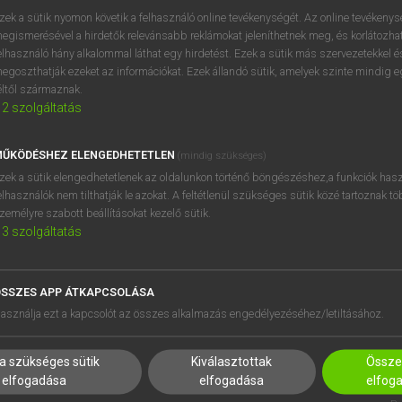
zek a sütik nyomon követik a felhasználó online tevékenységét. Az online tevékeny
egismerésével a hirdetők relevánsabb reklámokat jeleníthetnek meg, és korlátozhat
elhasználó hány alkalommal láthat egy hirdetést. Ezek a sütik más szervezetekkel és
egoszthatják ezeket az információkat. Ezek állandó sütik, amelyek szinte mindig 
éltől származnak.
2
szolgáltatás
ŰKÖDÉSHEZ ELENGEDHETETLEN
(mindig szükséges)
zek a sütik elengedhetetlenek az oldalunkon történő böngészéshez,a funkciók hasz
elhasználók nem tilthatják le azokat. A feltétlenül szükséges sütik közé tartoznak t
zemélyre szabott beállításokat kezelő sütik.
3
szolgáltatás
SSZES APP ÁTKAPCSOLÁSA
HASZNÁLÓKNAK
SÚGÓ
asználja ezt a kapcsolót az összes alkalmazás engedélyezéséhez/letiltásához.
K
RÓLUNK
NTÉZMÉNYEKNEK
ELÉRHETŐSÉG
a szükséges sütik
Kiválasztottak
Összes
MEGOLDÁSOK
SÜTI BEÁLLÍTÁSOK
elfogadása
elfogadása
elfog