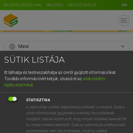
BELÉPÉS EDUID-VAL
BELÉPÉS
REGISZTRÁCIÓ
EN
menu
language
Mind
SÜTIK LISTÁJA
search
GR
Itt láthatja és testreszabhatja az önről gyűjtött információkat.
KERESÉS
További információért kérjük, olvasd el az
adatvédelmi
5
6
7
8
9
ö
ü
ó
tájékoztatónkat
.
r
t
z
u
i
o
p
ő
ú
Díjmentes francia szótár
STATISZTIKA
g
h
j
k
l
é
á
ű
Ω
A statisztikai sütiket „teljesítménysütiknek” is nevezik. Ezek a
h
fn
klón
clone
sütik információkat gyűjtenek a webhely használatának
v
b
n
m
,
.
-
AltGr
módjáról, többek között arról, hogy milyen oldalakat keresett fel
és milyen linkekre kattintott. Ezek az információk a felhasználó
clone
keresése szótárainkban
azonosítására nem használhatóak, mivel az adatok