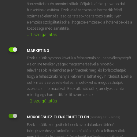
összesítettek és anonimizáltak. Céljuk kizárólag a weboldal
funkcióinak javítása. Ezek közé tartoznak a harmadik féltől
származó elemzési szolgáltatásokhoz tartozó sütik; ilyen
elemzési szolgáltatások a látogatóelemzések, a hőtérképek és a
DÍJMENTES FRANCIA SZÓTÁR
közösségi médiaanalitika.
↓
1
szolgáltatás
cloisonner
cloître
MARKETING
Ezek a sütik nyomon követik a felhasználó online tevékenységét.
cloîtrer
Az online tevékenységek megismerésével a hirdetők
clonage
relevánsabb reklámokat jeleníthetnek meg, és korlátozhatják,
hogy a felhasználó hány alkalommal láthat egy hirdetést. Ezek a
clone
sütik más szervezetekkel és hirdetőkkel is megoszthatják
cloner
ezeket az információkat. Ezek állandó sütik, amelyek szinte
mindig egy harmadik féltől származnak.
clope
↓
2
szolgáltatás
clopin-clopant
MŰKÖDÉSHEZ ELENGEDHETETLEN
clopiner
(mindig szükséges)
Ezek a sütik elengedhetetlenek az oldalunkon történő
böngészéshez,a funkciók használatához, és a felhasználók
nem tilthatják le azokat. A feltétlenül szükséges sütik közé