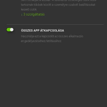
tartoznak többek között a személyre szabott beállításokat
kezelő sütik.
SZOTAR.NET APPLIKÁCIÓ
↓
3
szolgáltatás
MICROSOFT OFFICE BŐVÍTMÉNY
BEÉPÜLŐ SZÓTÁRMODUL
ONLINE NYELVVIZSGA
ÖSSZES APP ÁTKAPCSOLÁSA
Használja ezt a kapcsolót az összes alkalmazás
engedélyezéséhez/letiltásához.
EGYÉNI FELHASZNÁLÓKNAK
TANULÓKNAK
OKTATÁSI INTÉZMÉNYEKNEK
VÁLLALATI MEGOLDÁSOK
SÚGÓ
RÓLUNK
ELÉRHETŐSÉG
SÜTI BEÁLLÍTÁSOK