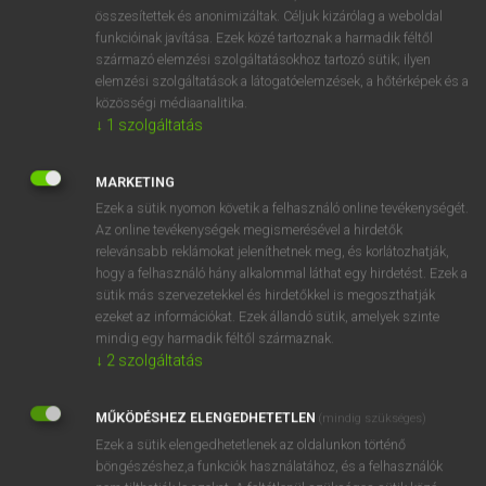
cloisonnement
keresése szótárainkban
összesítettek és anonimizáltak. Céljuk kizárólag a weboldal
funkcióinak javítása. Ezek közé tartoznak a harmadik féltől
származó elemzési szolgáltatásokhoz tartozó sütik; ilyen
elemzési szolgáltatások a látogatóelemzések, a hőtérképek és a
közösségi médiaanalitika.
DÍJMENTES FRANCIA SZÓTÁR
↓
1
szolgáltatás
clocher
MARKETING
clochette
Ezek a sütik nyomon követik a felhasználó online tevékenységét.
Az online tevékenységek megismerésével a hirdetők
clodo
relevánsabb reklámokat jeleníthetnek meg, és korlátozhatják,
cloison
hogy a felhasználó hány alkalommal láthat egy hirdetést. Ezek a
sütik más szervezetekkel és hirdetőkkel is megoszthatják
cloisonnement
ezeket az információkat. Ezek állandó sütik, amelyek szinte
cloisonner
mindig egy harmadik féltől származnak.
↓
2
szolgáltatás
cloître
cloîtrer
MŰKÖDÉSHEZ ELENGEDHETETLEN
(mindig szükséges)
clonage
Ezek a sütik elengedhetetlenek az oldalunkon történő
böngészéshez,a funkciók használatához, és a felhasználók