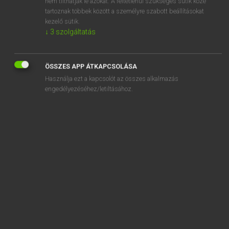
nem tilthatják le azokat. A feltétlenül szükséges sütik közé
tartoznak többek között a személyre szabott beállításokat
kezelő sütik.
↓
3
szolgáltatás
SZOTAR.NET APPLIKÁCIÓ
MICROSOFT OFFICE BŐVÍTMÉNY
BEÉPÜLŐ SZÓTÁRMODUL
ÖSSZES APP ÁTKAPCSOLÁSA
ONLINE NYELVVIZSGA
Használja ezt a kapcsolót az összes alkalmazás
engedélyezéséhez/letiltásához.
EGYÉNI FELHASZNÁLÓKNAK
TANULÓKNAK
OKTATÁSI INTÉZMÉNYEKNEK
VÁLLALATI MEGOLDÁSOK
SÚGÓ
RÓLUNK
ELÉRHETŐSÉG
SÜTI BEÁLLÍTÁSOK