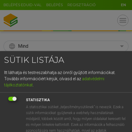
BELÉPÉS EDUID-VAL
BELÉPÉS
REGISZTRÁCIÓ
EN
menu
language
Mind
SÜTIK LISTÁJA
search
GR
Itt láthatja és testreszabhatja az önről gyűjtött információkat.
KERESÉS
További információért kérjük, olvasd el az
adatvédelmi
5
6
7
8
9
ö
ü
ó
tájékoztatónkat
.
r
t
z
u
i
o
p
ő
ú
Díjmentes francia szótár
STATISZTIKA
g
h
j
k
l
é
á
ű
Ω
A statisztikai sütiket „teljesítménysütiknek” is nevezik. Ezek a
h
fn
részekre osztás/osztottság
cloisonnement
1.
2.
sütik információkat gyűjtenek a webhely használatának
megosztottság
v
b
n
;
feltagolódás
m
,
.
-
AltGr
módjáról, többek között arról, hogy milyen oldalakat keresett fel
és milyen linkekre kattintott. Ezek az információk a felhasználó
azonosítására nem használhatóak, mivel az adatok