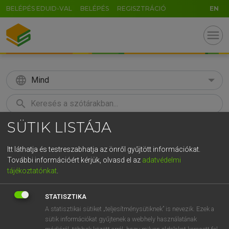
BELÉPÉS EDUID-VAL
BELÉPÉS
REGISZTRÁCIÓ
EN
menu
language
Mind
search
SÜTIK LISTÁJA
GR
KERESÉS
5
6
7
8
9
ö
ü
ó
Itt láthatja és testreszabhatja az önről gyűjtött információkat.
További információért kérjük, olvasd el az
adatvédelmi
r
t
z
u
i
o
p
ő
ú
BÁRDOSI VILMOS, SZABÓ DÁVID
tájékoztatónkat
.
Francia−magyar szótár
g
h
j
k
l
é
á
ű
Ω
STATISZTIKA
v
b
n
m
,
.
-
AltGr
A statisztikai sütiket „teljesítménysütiknek” is nevezik. Ezek a
sütik információkat gyűjtenek a webhely használatának