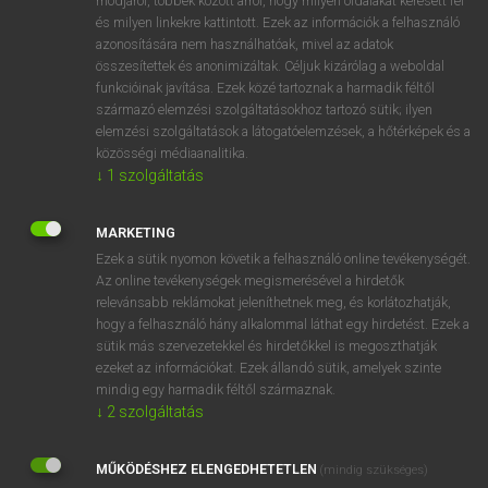
módjáról, többek között arról, hogy milyen oldalakat keresett fel
és milyen linkekre kattintott. Ezek az információk a felhasználó
VAN ELŐFIZETÉSED?
azonosítására nem használhatóak, mivel az adatok
összesítettek és anonimizáltak. Céljuk kizárólag a weboldal
Van előfizetésem a teljes szócikk megtekintéséhez.
funkcióinak javítása. Ezek közé tartoznak a harmadik féltől
származó elemzési szolgáltatásokhoz tartozó sütik; ilyen
BELÉPÉS
elemzési szolgáltatások a látogatóelemzések, a hőtérképek és a
közösségi médiaanalitika.
↓
1
szolgáltatás
MARKETING
Ezek a sütik nyomon követik a felhasználó online tevékenységét.
Az online tevékenységek megismerésével a hirdetők
NINCS ELŐFIZETÉSED?
relevánsabb reklámokat jeleníthetnek meg, és korlátozhatják,
Nincs regisztrációm és előfizetésem. A szótár 2 órás,
hogy a felhasználó hány alkalommal láthat egy hirdetést. Ezek a
díjmentes próbaverziójának elindításához regisztrálok és
sütik más szervezetekkel és hirdetőkkel is megoszthatják
belépek
.
ezeket az információkat. Ezek állandó sütik, amelyek szinte
mindig egy harmadik féltől származnak.
↓
2
szolgáltatás
REGISZTRÁCIÓ
MŰKÖDÉSHEZ ELENGEDHETETLEN
(mindig szükséges)