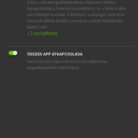
Ezek a sütik elengedhetetlenek az oldalunkon történő
böngészéshez,a funkciók használatához, és a felhasználók
nem tilthatják le azokat. A feltétlenül szükséges sütik közé
Bárdosi Vilmos, Szabó Dávid
tartoznak többek között a személyre szabott beállításokat
FRANCIA−MAGYAR SZÓTÁR
kezelő sütik.
↓
3
szolgáltatás
Kapcsolódó anyagok
collège
ÖSSZES APP ÁTKAPCSOLÁSA
collégial
Használja ezt a kapcsolót az összes alkalmazás
collégialement
engedélyezéséhez/letiltásához.
collégialité
collégien
collègue
coller
collerette
collet