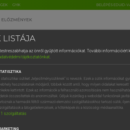
ÉGEK
GYIK
BELÉPÉS EDUID-V
ELŐZMÉNYEK
 LISTÁJA
és testreszabhatja az önről gyűjtött információkat.
További információért k
HU
DE
CN
FR
ES
IT
NL
RU
GR
adatvédelmi tájékoztatónkat
.
SI VILMOS, SZABÓ DÁVID
1
2
3
4
5
6
7
8
9
cia−magyar szótár
TATISZTIKA
q
w
e
r
t
z
u
i
 statisztikai sütiket „teljesítménysütiknek” is nevezik. Ezek a sütik információkat gy
ebhely használatának módjáról, többek között arról, hogy milyen oldalakat keresett 
a
s
d
f
g
h
j
k
l
é
inkekre kattintott. Ezek az információk a felhasználó azonosítására nem használható
datok összesítettek és anonimizáltak. Céljuk kizárólag a weboldal funkcióinak javít
í
y
x
c
v
b
n
m
,
.
artoznak a harmadik féltől származó elemzési szolgáltatásokhoz tartozó sütik; ilye
zolgáltatások a látogatóelemzések, a hőtérképek és a közösségi médiaanalitika.
VAN ELŐFIZETÉSED?
NINCS ELŐFIZETÉSED
1
szolgáltatás
előfizetésem a teljes szócikk
Nincs regisztrációm és előfiz
megtekintéséhez.
A szótár 2 órás, díjmente
MARKETING