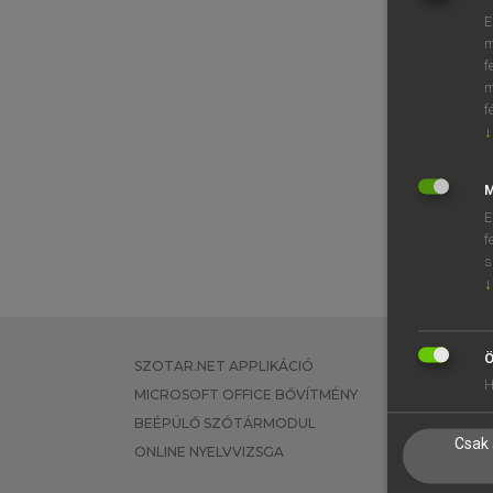
E
m
f
m
f
↓
M
E
f
s
↓
Ö
SZOTAR.NET APPLIKÁCIÓ
EGYÉNI FEL
H
MICROSOFT OFFICE BŐVÍTMÉNY
TANULÓKNA
BEÉPÜLŐ SZÓTÁRMODUL
OKTATÁSI I
Csak 
ONLINE NYELVVIZSGA
VÁLLALATI 