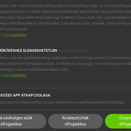
próbaverziójának elindítás
zek a sütik nyomon követik a felhasználó online tevékenységét. Az online tevékeny
BELÉPÉS
regisztrálok és
belépek
.
egismerésével a hirdetők relevánsabb reklámokat jeleníthetnek meg, és korlátozhat
elhasználó hány alkalommal láthat egy hirdetést. Ezek a sütik más szervezetekkel és
egoszthatják ezeket az információkat. Ezek állandó sütik, amelyek szinte mindig 
REGISZTRÁCIÓ
éltől származnak.
2
szolgáltatás
ŰKÖDÉSHEZ ELENGEDHETETLEN
(mindig szükséges)
zek a sütik elengedhetetlenek az oldalunkon történő böngészéshez,a funkciók hasz
elhasználók nem tilthatják le azokat. A feltétlenül szükséges sütik közé tartoznak t
zemélyre szabott beállításokat kezelő sütik.
3
szolgáltatás
SSZES APP ÁTKAPCSOLÁSA
HASZNÁLÓKNAK
SÚGÓ
asználja ezt a kapcsolót az összes alkalmazás engedélyezéséhez/letiltásához.
K
RÓLUNK
NTÉZMÉNYEKNEK
ELÉRHETŐSÉG
a szükséges sütik
Kiválasztottak
Összes
MEGOLDÁSOK
SÜTI BEÁLLÍTÁSOK
elfogadása
elfogadása
elfog