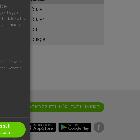
ához
ségek
clôture
ják, hogy a
clôturer
 hirdetőkkel is
egy harmadik
clou
clouage
nálatához, és a
öbbek között a
IRATKOZZ FEL HÍRLEVELÜNKRE!
 süti
adása