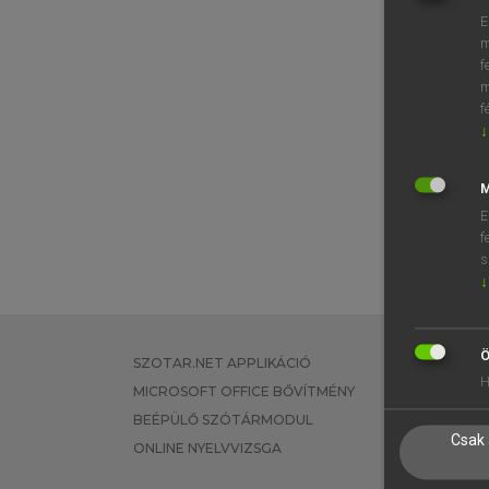
E
m
f
m
f
↓
M
E
f
s
↓
Ö
SZOTAR.NET APPLIKÁCIÓ
EGYÉNI FEL
H
MICROSOFT OFFICE BŐVÍTMÉNY
TANULÓKNA
BEÉPÜLŐ SZÓTÁRMODUL
OKTATÁSI I
Csak 
ONLINE NYELVVIZSGA
VÁLLALATI 