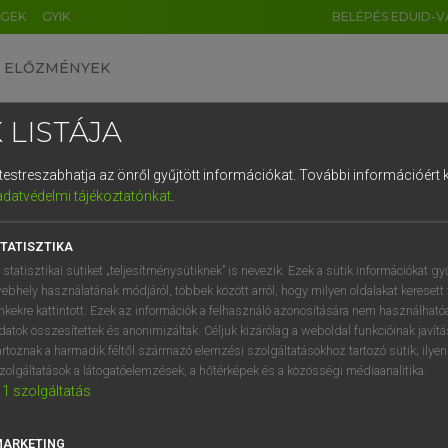
ÉGEK
GYIK
BELÉPÉS EDUID-V
ELŐZMÉNYEK
 LISTÁJA
és testreszabhatja az önről gyűjtött információkat.
További információért k
HU
DE
CN
FR
ES
IT
NL
RU
GR
adatvédelmi tájékoztatónkat
.
SI VILMOS, SZABÓ DÁVID
1
2
3
4
5
6
7
8
9
cia−magyar szótár
TATISZTIKA
q
w
e
r
t
z
u
i
 statisztikai sütiket „teljesítménysütiknek” is nevezik. Ezek a sütik információkat gy
ebhely használatának módjáról, többek között arról, hogy milyen oldalakat keresett 
a
s
d
f
g
h
j
k
l
é
inkekre kattintott. Ezek az információk a felhasználó azonosítására nem használható
datok összesítettek és anonimizáltak. Céljuk kizárólag a weboldal funkcióinak javít
í
y
x
c
v
b
n
m
,
.
artoznak a harmadik féltől származó elemzési szolgáltatásokhoz tartozó sütik; ilye
zolgáltatások a látogatóelemzések, a hőtérképek és a közösségi médiaanalitika.
VAN ELŐFIZETÉSED?
NINCS ELŐFIZETÉSED
1
szolgáltatás
előfizetésem a teljes szócikk
Nincs regisztrációm és előfiz
megtekintéséhez.
A szótár 2 órás, díjmente
MARKETING