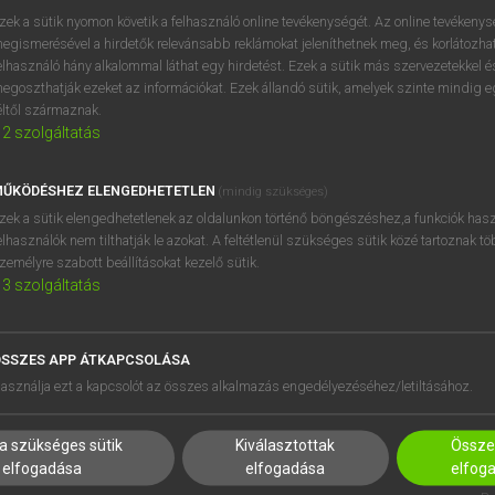
próbaverziójának elindítás
zek a sütik nyomon követik a felhasználó online tevékenységét. Az online tevékeny
BELÉPÉS
regisztrálok és
belépek
.
egismerésével a hirdetők relevánsabb reklámokat jeleníthetnek meg, és korlátozhat
elhasználó hány alkalommal láthat egy hirdetést. Ezek a sütik más szervezetekkel és
egoszthatják ezeket az információkat. Ezek állandó sütik, amelyek szinte mindig 
REGISZTRÁCIÓ
éltől származnak.
2
szolgáltatás
ŰKÖDÉSHEZ ELENGEDHETETLEN
(mindig szükséges)
zek a sütik elengedhetetlenek az oldalunkon történő böngészéshez,a funkciók hasz
elhasználók nem tilthatják le azokat. A feltétlenül szükséges sütik közé tartoznak t
zemélyre szabott beállításokat kezelő sütik.
3
szolgáltatás
SSZES APP ÁTKAPCSOLÁSA
HASZNÁLÓKNAK
SÚGÓ
asználja ezt a kapcsolót az összes alkalmazás engedélyezéséhez/letiltásához.
K
RÓLUNK
NTÉZMÉNYEKNEK
ELÉRHETŐSÉG
a szükséges sütik
Kiválasztottak
Összes
MEGOLDÁSOK
SÜTI BEÁLLÍTÁSOK
elfogadása
elfogadása
elfog