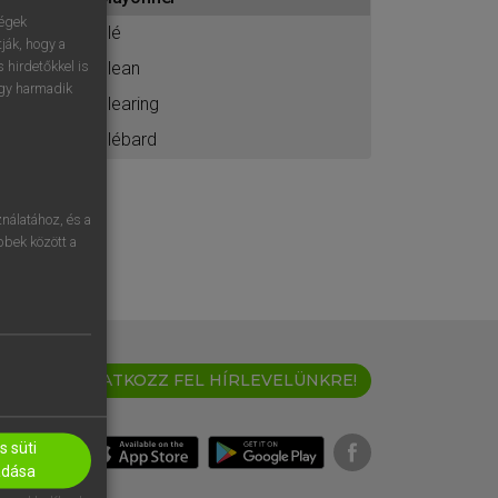
ához
ségek
clé
ják, hogy a
clean
 hirdetőkkel is
egy harmadik
clearing
clébard
nálatához, és a
öbbek között a
IRATKOZZ FEL HÍRLEVELÜNKRE!
 süti
adása