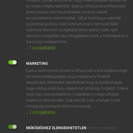
módjáról, többek között arról, hogy milyen oldalakat keresett fel
és milyen linkekre kattintott. Ezek az információk a felhasználó
VAN ELŐFIZETÉSED?
azonosítására nem használhatóak, mivel az adatok
összesítettek és anonimizáltak. Céljuk kizárólag a weboldal
Van előfizetésem a teljes szócikk megtekintéséhez.
funkcióinak javítása. Ezek közé tartoznak a harmadik féltől
származó elemzési szolgáltatásokhoz tartozó sütik; ilyen
BELÉPÉS
elemzési szolgáltatások a látogatóelemzések, a hőtérképek és a
közösségi médiaanalitika.
↓
1
szolgáltatás
MARKETING
Ezek a sütik nyomon követik a felhasználó online tevékenységét.
Az online tevékenységek megismerésével a hirdetők
NINCS ELŐFIZETÉSED?
relevánsabb reklámokat jeleníthetnek meg, és korlátozhatják,
Nincs regisztrációm és előfizetésem. A szótár 2 órás,
hogy a felhasználó hány alkalommal láthat egy hirdetést. Ezek a
díjmentes próbaverziójának elindításához regisztrálok és
sütik más szervezetekkel és hirdetőkkel is megoszthatják
belépek
.
ezeket az információkat. Ezek állandó sütik, amelyek szinte
mindig egy harmadik féltől származnak.
↓
2
szolgáltatás
REGISZTRÁCIÓ
MŰKÖDÉSHEZ ELENGEDHETETLEN
(mindig szükséges)