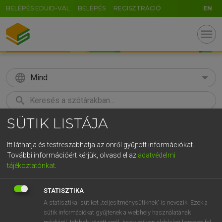
BELÉPÉS EDUID-VAL
BELÉPÉS
REGISZTRÁCIÓ
EN
menu
language
Mind
search
SÜTIK LISTÁJA
GR
KERESÉS
5
6
7
8
9
ö
ü
ó
Itt láthatja és testreszabhatja az önről gyűjtött információkat.
További információért kérjük, olvasd el az
adatvédelmi
r
t
z
u
i
o
p
ő
ú
BÁRDOSI VILMOS, SZABÓ DÁVID
tájékoztatónkat
.
Francia−magyar szótár
g
h
j
k
l
é
á
ű
Ω
STATISZTIKA
v
b
n
m
,
.
-
AltGr
A statisztikai sütiket „teljesítménysütiknek” is nevezik. Ezek a
sütik információkat gyűjtenek a webhely használatának