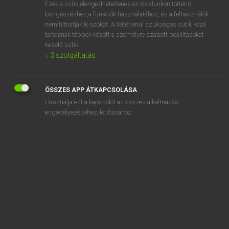
Ezek a sütik elengedhetetlenek az oldalunkon történő
böngészéshez,a funkciók használatához, és a felhasználók
nem tilthatják le azokat. A feltétlenül szükséges sütik közé
Bárdosi Vilmos, Szabó Dávid
tartoznak többek között a személyre szabott beállításokat
FRANCIA−MAGYAR SZÓTÁR
kezelő sütik.
↓
3
szolgáltatás
Kapcsolódó anyagok
choroïde
ÖSSZES APP ÁTKAPCSOLÁSA
chorus
Használja ezt a kapcsolót az összes alkalmazás
chose
engedélyezéséhez/letiltásához.
chosification
chosifier
chou
chouan
chouannerie
choucas