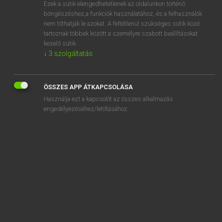
Ezek a sütik elengedhetetlenek az oldalunkon történő
böngészéshez,a funkciók használatához, és a felhasználók
nem tilthatják le azokat. A feltétlenül szükséges sütik közé
Bárdosi Vilmos, Szabó Dávid
tartoznak többek között a személyre szabott beállításokat
FRANCIA−MAGYAR SZÓTÁR
kezelő sütik.
↓
3
szolgáltatás
Kapcsolódó anyagok
chirurgie
ÖSSZES APP ÁTKAPCSOLÁSA
chirurgien
Használja ezt a kapcsolót az összes alkalmazás
chistera
engedélyezéséhez/letiltásához.
chitine
chiton
chiure
chleuh
chlinguer
chlorate