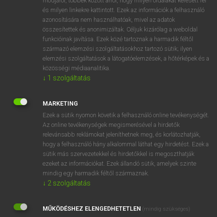
módjáról, többek között arról, hogy milyen oldalakat keresett fel
és milyen linkekre kattintott. Ezek az információk a felhasználó
VAN ELŐFIZETÉSED?
azonosítására nem használhatóak, mivel az adatok
összesítettek és anonimizáltak. Céljuk kizárólag a weboldal
Van előfizetésem a teljes szócikk megtekintéséhez.
funkcióinak javítása. Ezek közé tartoznak a harmadik féltől
származó elemzési szolgáltatásokhoz tartozó sütik; ilyen
BELÉPÉS
elemzési szolgáltatások a látogatóelemzések, a hőtérképek és a
közösségi médiaanalitika.
↓
1
szolgáltatás
MARKETING
Ezek a sütik nyomon követik a felhasználó online tevékenységét.
Az online tevékenységek megismerésével a hirdetők
NINCS ELŐFIZETÉSED?
relevánsabb reklámokat jeleníthetnek meg, és korlátozhatják,
Nincs regisztrációm és előfizetésem. A szótár 2 órás,
hogy a felhasználó hány alkalommal láthat egy hirdetést. Ezek a
díjmentes próbaverziójának elindításához regisztrálok és
sütik más szervezetekkel és hirdetőkkel is megoszthatják
belépek
.
ezeket az információkat. Ezek állandó sütik, amelyek szinte
mindig egy harmadik féltől származnak.
↓
2
szolgáltatás
REGISZTRÁCIÓ
MŰKÖDÉSHEZ ELENGEDHETETLEN
(mindig szükséges)