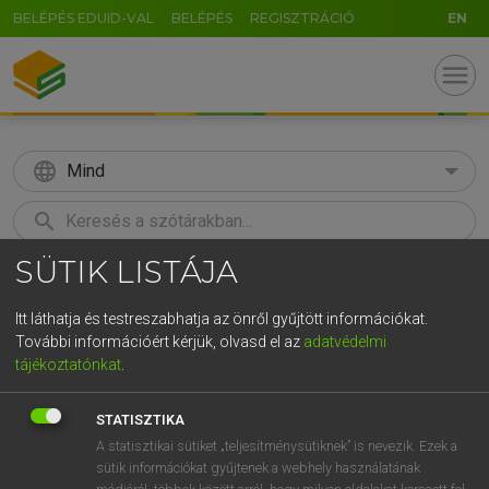
BELÉPÉS EDUID-VAL
BELÉPÉS
REGISZTRÁCIÓ
EN
menu
language
Mind
search
SÜTIK LISTÁJA
GR
KERESÉS
5
6
7
8
9
ö
ü
ó
Itt láthatja és testreszabhatja az önről gyűjtött információkat.
További információért kérjük, olvasd el az
adatvédelmi
r
t
z
u
i
o
p
ő
ú
BÁRDOSI VILMOS, SZABÓ DÁVID
tájékoztatónkat
.
Francia−magyar szótár
g
h
j
k
l
é
á
ű
Ω
STATISZTIKA
v
b
n
m
,
.
-
AltGr
A statisztikai sütiket „teljesítménysütiknek” is nevezik. Ezek a
sütik információkat gyűjtenek a webhely használatának