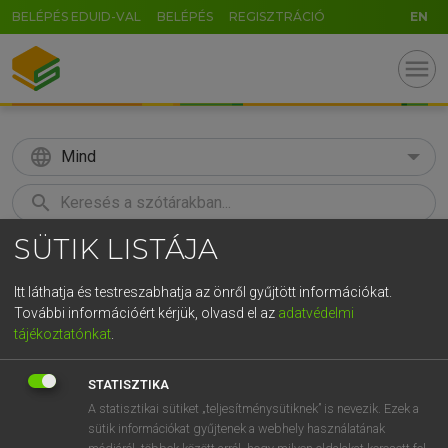
BELÉPÉS EDUID-VAL
BELÉPÉS
REGISZTRÁCIÓ
EN
menu
language
Mind
search
SÜTIK LISTÁJA
GR
KERESÉS
5
6
7
8
9
ö
ü
ó
Itt láthatja és testreszabhatja az önről gyűjtött információkat.
További információért kérjük, olvasd el az
adatvédelmi
r
t
z
u
i
o
p
ő
ú
BÁRDOSI VILMOS, SZABÓ DÁVID
tájékoztatónkat
.
Francia−magyar szótár
g
h
j
k
l
é
á
ű
Ω
STATISZTIKA
v
b
n
m
,
.
-
AltGr
A statisztikai sütiket „teljesítménysütiknek” is nevezik. Ezek a
sütik információkat gyűjtenek a webhely használatának