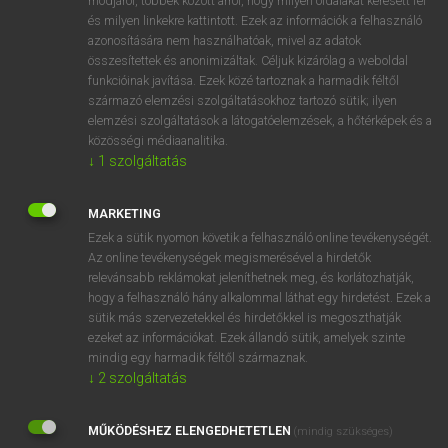
módjáról, többek között arról, hogy milyen oldalakat keresett fel
és milyen linkekre kattintott. Ezek az információk a felhasználó
VAN ELŐFIZETÉSED?
azonosítására nem használhatóak, mivel az adatok
összesítettek és anonimizáltak. Céljuk kizárólag a weboldal
Van előfizetésem a teljes szócikk megtekintéséhez.
funkcióinak javítása. Ezek közé tartoznak a harmadik féltől
származó elemzési szolgáltatásokhoz tartozó sütik; ilyen
BELÉPÉS
elemzési szolgáltatások a látogatóelemzések, a hőtérképek és a
közösségi médiaanalitika.
↓
1
szolgáltatás
MARKETING
Ezek a sütik nyomon követik a felhasználó online tevékenységét.
Az online tevékenységek megismerésével a hirdetők
NINCS ELŐFIZETÉSED?
relevánsabb reklámokat jeleníthetnek meg, és korlátozhatják,
Nincs regisztrációm és előfizetésem. A szótár 2 órás,
hogy a felhasználó hány alkalommal láthat egy hirdetést. Ezek a
díjmentes próbaverziójának elindításához regisztrálok és
sütik más szervezetekkel és hirdetőkkel is megoszthatják
belépek
.
ezeket az információkat. Ezek állandó sütik, amelyek szinte
mindig egy harmadik féltől származnak.
↓
2
szolgáltatás
REGISZTRÁCIÓ
MŰKÖDÉSHEZ ELENGEDHETETLEN
(mindig szükséges)