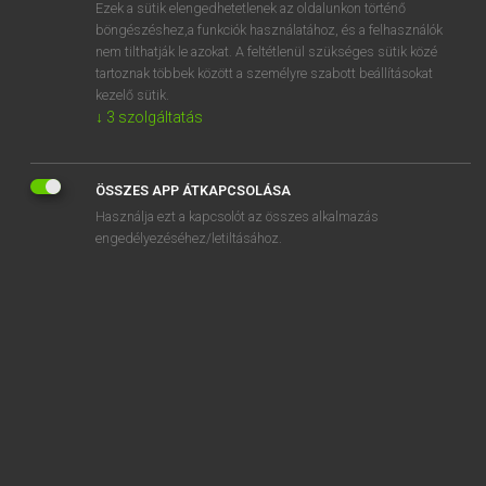
Ezek a sütik elengedhetetlenek az oldalunkon történő
böngészéshez,a funkciók használatához, és a felhasználók
nem tilthatják le azokat. A feltétlenül szükséges sütik közé
Bárdosi Vilmos, Szabó Dávid
tartoznak többek között a személyre szabott beállításokat
FRANCIA−MAGYAR SZÓTÁR
kezelő sütik.
↓
3
szolgáltatás
Kapcsolódó anyagok
cg
ÖSSZES APP ÁTKAPCSOLÁSA
C.G.S.
Használja ezt a kapcsolót az összes alkalmazás
C.G.T.
engedélyezéséhez/letiltásához.
ch
Ch
CH
chabichou
chablis
chabot