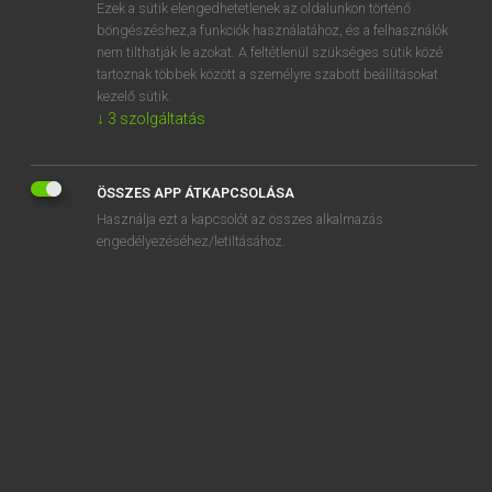
Ezek a sütik elengedhetetlenek az oldalunkon történő
böngészéshez,a funkciók használatához, és a felhasználók
nem tilthatják le azokat. A feltétlenül szükséges sütik közé
Bárdosi Vilmos, Szabó Dávid
tartoznak többek között a személyre szabott beállításokat
FRANCIA−MAGYAR SZÓTÁR
kezelő sütik.
↓
3
szolgáltatás
Kapcsolódó anyagok
bronzier
ÖSSZES APP ÁTKAPCSOLÁSA
brook
Használja ezt a kapcsolót az összes alkalmazás
broquette
engedélyezéséhez/letiltásához.
brossage
brosse
brossée
brosser
brosserie
brossier