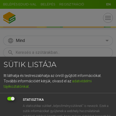
BELÉPÉS EDUID-VAL
BELÉPÉS
REGISZTRÁCIÓ
EN
menu
language
Mind
search
SÜTIK LISTÁJA
GR
KERESÉS
5
6
7
8
9
ö
ü
ó
Itt láthatja és testreszabhatja az önről gyűjtött információkat.
További információért kérjük, olvasd el az
adatvédelmi
r
t
z
u
i
o
p
ő
ú
BÁRDOSI VILMOS, SZABÓ DÁVID
tájékoztatónkat
.
Francia−magyar szótár
g
h
j
k
l
é
á
ű
Ω
STATISZTIKA
v
b
n
m
,
.
-
AltGr
A statisztikai sütiket „teljesítménysütiknek” is nevezik. Ezek a
sütik információkat gyűjtenek a webhely használatának