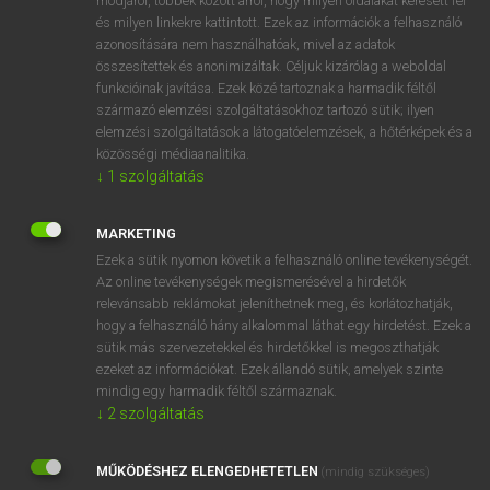
módjáról, többek között arról, hogy milyen oldalakat keresett fel
és milyen linkekre kattintott. Ezek az információk a felhasználó
VAN ELŐFIZETÉSED?
azonosítására nem használhatóak, mivel az adatok
összesítettek és anonimizáltak. Céljuk kizárólag a weboldal
Van előfizetésem a teljes szócikk megtekintéséhez.
funkcióinak javítása. Ezek közé tartoznak a harmadik féltől
származó elemzési szolgáltatásokhoz tartozó sütik; ilyen
BELÉPÉS
elemzési szolgáltatások a látogatóelemzések, a hőtérképek és a
közösségi médiaanalitika.
↓
1
szolgáltatás
MARKETING
Ezek a sütik nyomon követik a felhasználó online tevékenységét.
Az online tevékenységek megismerésével a hirdetők
NINCS ELŐFIZETÉSED?
relevánsabb reklámokat jeleníthetnek meg, és korlátozhatják,
Nincs regisztrációm és előfizetésem. A szótár 2 órás,
hogy a felhasználó hány alkalommal láthat egy hirdetést. Ezek a
díjmentes próbaverziójának elindításához regisztrálok és
sütik más szervezetekkel és hirdetőkkel is megoszthatják
belépek
.
ezeket az információkat. Ezek állandó sütik, amelyek szinte
mindig egy harmadik féltől származnak.
↓
2
szolgáltatás
REGISZTRÁCIÓ
MŰKÖDÉSHEZ ELENGEDHETETLEN
(mindig szükséges)