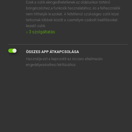
Ezek a sütik elengedhetetlenek az oldalunkon történő
böngészéshez,a funkciók használatához, és a felhasználók
nem tilthatják le azokat. A feltétlenül szükséges sütik közé
Bárdosi Vilmos, Szabó Dávid
tartoznak többek között a személyre szabott beállításokat
FRANCIA−MAGYAR SZÓTÁR
kezelő sütik.
↓
3
szolgáltatás
Kapcsolódó anyagok
brontosaure
ÖSSZES APP ÁTKAPCSOLÁSA
bronzage
Használja ezt a kapcsolót az összes alkalmazás
bronzant
engedélyezéséhez/letiltásához.
bronze
bronzé
bronzer
bronzette
bronzier
brook