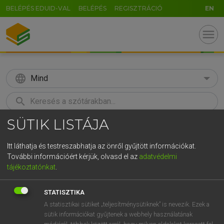
BELÉPÉS EDUID-VAL
BELÉPÉS
REGISZTRÁCIÓ
EN
menu
language
Mind
search
SÜTIK LISTÁJA
GR
KERESÉS
5
6
7
8
9
ö
ü
ó
Itt láthatja és testreszabhatja az önről gyűjtött információkat.
További információért kérjük, olvasd el az
adatvédelmi
r
t
z
u
i
o
p
ő
ú
BÁRDOSI VILMOS, SZABÓ DÁVID
tájékoztatónkat
.
Francia−magyar szótár
g
h
j
k
l
é
á
ű
Ω
STATISZTIKA
v
b
n
m
,
.
-
AltGr
A statisztikai sütiket „teljesítménysütiknek” is nevezik. Ezek a
sütik információkat gyűjtenek a webhely használatának