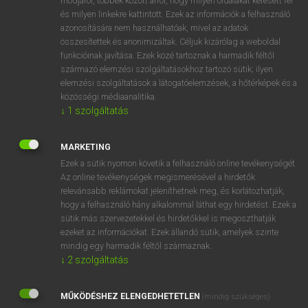
módjáról, többek között arról, hogy milyen oldalakat keresett fel
és milyen linkekre kattintott. Ezek az információk a felhasználó
VAN ELŐFIZETÉSED?
azonosítására nem használhatóak, mivel az adatok
összesítettek és anonimizáltak. Céljuk kizárólag a weboldal
Van előfizetésem a teljes szócikk megtekintéséhez.
funkcióinak javítása. Ezek közé tartoznak a harmadik féltől
származó elemzési szolgáltatásokhoz tartozó sütik; ilyen
BELÉPÉS
elemzési szolgáltatások a látogatóelemzések, a hőtérképek és a
közösségi médiaanalitika.
↓
1
szolgáltatás
MARKETING
Ezek a sütik nyomon követik a felhasználó online tevékenységét.
Az online tevékenységek megismerésével a hirdetők
NINCS ELŐFIZETÉSED?
relevánsabb reklámokat jeleníthetnek meg, és korlátozhatják,
Nincs regisztrációm és előfizetésem. A szótár 2 órás,
hogy a felhasználó hány alkalommal láthat egy hirdetést. Ezek a
díjmentes próbaverziójának elindításához regisztrálok és
sütik más szervezetekkel és hirdetőkkel is megoszthatják
belépek
.
ezeket az információkat. Ezek állandó sütik, amelyek szinte
mindig egy harmadik féltől származnak.
↓
2
szolgáltatás
REGISZTRÁCIÓ
MŰKÖDÉSHEZ ELENGEDHETETLEN
(mindig szükséges)