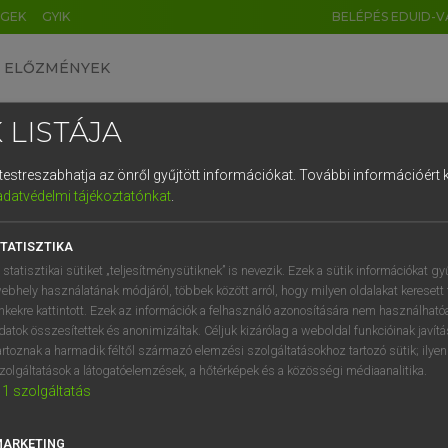
ÉGEK
GYIK
BELÉPÉS EDUID-V
ELŐZMÉNYEK
 LISTÁJA
és testreszabhatja az önről gyűjtött információkat.
További információért k
HU
DE
CN
FR
ES
IT
NL
RU
GR
adatvédelmi tájékoztatónkat
.
SI VILMOS, SZABÓ DÁVID
1
2
3
4
5
6
7
8
9
cia−magyar szótár
TATISZTIKA
q
w
e
r
t
z
u
i
 statisztikai sütiket „teljesítménysütiknek” is nevezik. Ezek a sütik információkat gy
ebhely használatának módjáról, többek között arról, hogy milyen oldalakat keresett 
a
s
d
f
g
h
j
k
l
é
inkekre kattintott. Ezek az információk a felhasználó azonosítására nem használható
datok összesítettek és anonimizáltak. Céljuk kizárólag a weboldal funkcióinak javít
í
y
x
c
v
b
n
m
,
.
artoznak a harmadik féltől származó elemzési szolgáltatásokhoz tartozó sütik; ilye
zolgáltatások a látogatóelemzések, a hőtérképek és a közösségi médiaanalitika.
VAN ELŐFIZETÉSED?
NINCS ELŐFIZETÉSED
1
szolgáltatás
előfizetésem a teljes szócikk
Nincs regisztrációm és előfiz
megtekintéséhez.
A szótár 2 órás, díjmente
MARKETING