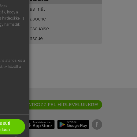
ához
ségek
bas-mât
ják, hogy a
basoche
 hirdetőkkel is
egy harmadik
basquaise
basque
nálatához, és a
öbbek között a
IRATKOZZ FEL HÍRLEVELÜNKRE!
 süti
adása