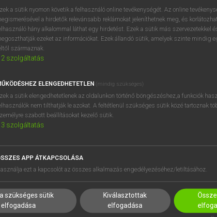
próbaverziójának elindítás
zek a sütik nyomon követik a felhasználó online tevékenységét. Az online tevékeny
BELÉPÉS
regisztrálok és
belépek
.
egismerésével a hirdetők relevánsabb reklámokat jeleníthetnek meg, és korlátozhat
elhasználó hány alkalommal láthat egy hirdetést. Ezek a sütik más szervezetekkel és
egoszthatják ezeket az információkat. Ezek állandó sütik, amelyek szinte mindig 
REGISZTRÁCIÓ
éltől származnak.
2
szolgáltatás
ŰKÖDÉSHEZ ELENGEDHETETLEN
(mindig szükséges)
zek a sütik elengedhetetlenek az oldalunkon történő böngészéshez,a funkciók hasz
elhasználók nem tilthatják le azokat. A feltétlenül szükséges sütik közé tartoznak t
zemélyre szabott beállításokat kezelő sütik.
3
szolgáltatás
SSZES APP ÁTKAPCSOLÁSA
HASZNÁLÓKNAK
SÚGÓ
asználja ezt a kapcsolót az összes alkalmazás engedélyezéséhez/letiltásához.
K
RÓLUNK
NTÉZMÉNYEKNEK
ELÉRHETŐSÉG
a szükséges sütik
Kiválasztottak
Összes
MEGOLDÁSOK
SÜTI BEÁLLÍTÁSOK
elfogadása
elfogadása
elfog