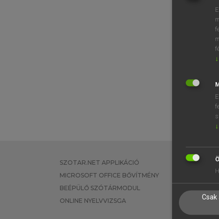
E
m
f
m
f
↓
M
E
f
s
↓
Ö
SZOTAR.NET APPLIKÁCIÓ
EGYÉNI FEL
H
MICROSOFT OFFICE BŐVÍTMÉNY
TANULÓKNA
BEÉPÜLŐ SZÓTÁRMODUL
OKTATÁSI I
Csak 
ONLINE NYELVVIZSGA
VÁLLALATI 