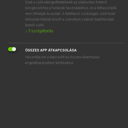
Ezek a sütik elengedhetetlenek az oldalunkon történő
böngészéshez,a funkciók használatához, és a felhasználók
nem tilthatják le azokat. A feltétlenül szükséges sütik közé
Bárdosi Vilmos, Szabó Dávid
tartoznak többek között a személyre szabott beállításokat
FRANCIA−MAGYAR SZÓTÁR
kezelő sütik.
↓
3
szolgáltatás
Kapcsolódó anyagok
basidiomycètes
ÖSSZES APP ÁTKAPCSOLÁSA
basilaire
Használja ezt a kapcsolót az összes alkalmazás
Basile
engedélyezéséhez/letiltásához.
basilic
basilique
basin
basique
bas-jointé
bask