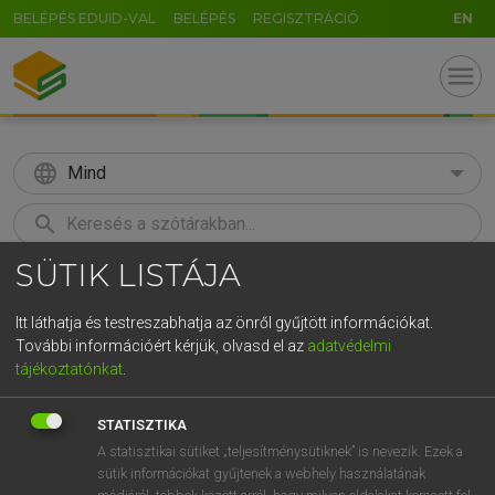
BELÉPÉS EDUID-VAL
BELÉPÉS
REGISZTRÁCIÓ
EN
menu
language
Mind
search
SÜTIK LISTÁJA
GR
KERESÉS
5
6
7
8
9
ö
ü
ó
Itt láthatja és testreszabhatja az önről gyűjtött információkat.
További információért kérjük, olvasd el az
adatvédelmi
r
t
z
u
i
o
p
ő
ú
BÁRDOSI VILMOS, SZABÓ DÁVID
tájékoztatónkat
.
Francia−magyar szótár
g
h
j
k
l
é
á
ű
Ω
STATISZTIKA
v
b
n
m
,
.
-
AltGr
A statisztikai sütiket „teljesítménysütiknek” is nevezik. Ezek a
sütik információkat gyűjtenek a webhely használatának