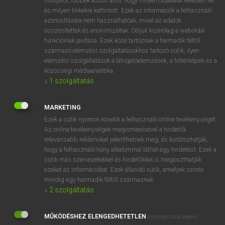
módjáról, többek között arról, hogy milyen oldalakat keresett fel
és milyen linkekre kattintott. Ezek az információk a felhasználó
VAN ELŐFIZETÉSED?
azonosítására nem használhatóak, mivel az adatok
összesítettek és anonimizáltak. Céljuk kizárólag a weboldal
Van előfizetésem a teljes szócikk megtekintéséhez.
funkcióinak javítása. Ezek közé tartoznak a harmadik féltől
származó elemzési szolgáltatásokhoz tartozó sütik; ilyen
BELÉPÉS
elemzési szolgáltatások a látogatóelemzések, a hőtérképek és a
közösségi médiaanalitika.
↓
1
szolgáltatás
MARKETING
Ezek a sütik nyomon követik a felhasználó online tevékenységét.
Az online tevékenységek megismerésével a hirdetők
NINCS ELŐFIZETÉSED?
relevánsabb reklámokat jeleníthetnek meg, és korlátozhatják,
Nincs regisztrációm és előfizetésem. A szótár 2 órás,
hogy a felhasználó hány alkalommal láthat egy hirdetést. Ezek a
díjmentes próbaverziójának elindításához regisztrálok és
sütik más szervezetekkel és hirdetőkkel is megoszthatják
belépek
.
ezeket az információkat. Ezek állandó sütik, amelyek szinte
mindig egy harmadik féltől származnak.
↓
2
szolgáltatás
REGISZTRÁCIÓ
MŰKÖDÉSHEZ ELENGEDHETETLEN
(mindig szükséges)