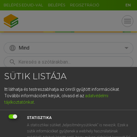
BELÉPÉS EDUID-VAL
BELÉPÉS
REGISZTRÁCIÓ
EN
menu
language
Mind
search
SÜTIK LISTÁJA
GR
KERESÉS
5
6
7
8
9
ö
ü
ó
Itt láthatja és testreszabhatja az önről gyűjtött információkat.
További információért kérjük, olvasd el az
adatvédelmi
r
t
z
u
i
o
p
ő
ú
BÁRDOSI VILMOS, SZABÓ DÁVID
tájékoztatónkat
.
Francia−magyar szótár
g
h
j
k
l
é
á
ű
Ω
STATISZTIKA
v
b
n
m
,
.
-
AltGr
A statisztikai sütiket „teljesítménysütiknek” is nevezik. Ezek a
sütik információkat gyűjtenek a webhely használatának