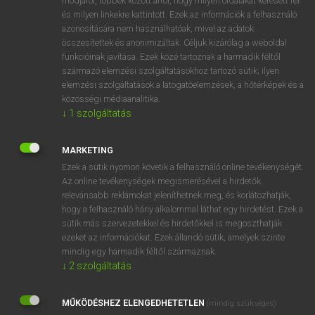
módjáról, többek között arról, hogy milyen oldalakat keresett fel
és milyen linkekre kattintott. Ezek az információk a felhasználó
VAN ELŐFIZETÉSED?
azonosítására nem használhatóak, mivel az adatok
összesítettek és anonimizáltak. Céljuk kizárólag a weboldal
Van előfizetésem a teljes szócikk megtekintéséhez.
funkcióinak javítása. Ezek közé tartoznak a harmadik féltől
származó elemzési szolgáltatásokhoz tartozó sütik; ilyen
BELÉPÉS
elemzési szolgáltatások a látogatóelemzések, a hőtérképek és a
közösségi médiaanalitika.
↓
1
szolgáltatás
MARKETING
Ezek a sütik nyomon követik a felhasználó online tevékenységét.
Az online tevékenységek megismerésével a hirdetők
NINCS ELŐFIZETÉSED?
relevánsabb reklámokat jeleníthetnek meg, és korlátozhatják,
Nincs regisztrációm és előfizetésem. A szótár 2 órás,
hogy a felhasználó hány alkalommal láthat egy hirdetést. Ezek a
díjmentes próbaverziójának elindításához regisztrálok és
sütik más szervezetekkel és hirdetőkkel is megoszthatják
belépek
.
ezeket az információkat. Ezek állandó sütik, amelyek szinte
mindig egy harmadik féltől származnak.
↓
2
szolgáltatás
REGISZTRÁCIÓ
MŰKÖDÉSHEZ ELENGEDHETETLEN
(mindig szükséges)