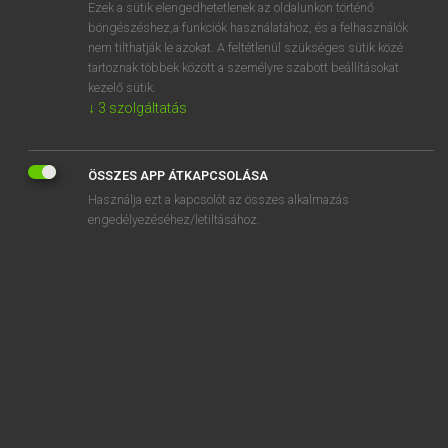
Ezek a sütik elengedhetetlenek az oldalunkon történő
böngészéshez,a funkciók használatához, és a felhasználók
nem tilthatják le azokat. A feltétlenül szükséges sütik közé
Bárdosi Vilmos, Szabó Dávid
tartoznak többek között a személyre szabott beállításokat
FRANCIA−MAGYAR SZÓTÁR
kezelő sütik.
↓
3
szolgáltatás
Kapcsolódó anyagok
banquier
ÖSSZES APP ÁTKAPCSOLÁSA
banquise
Használja ezt a kapcsolót az összes alkalmazás
banquiste
engedélyezéséhez/letiltásához.
bantou
baobab
baptême
baptiser
baptismal
baptisme