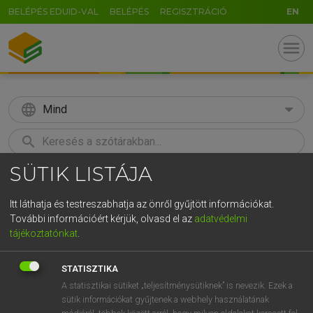
BELÉPÉS EDUID-VAL
BELÉPÉS
REGISZTRÁCIÓ
EN
menu
language
Mind
search
SÜTIK LISTÁJA
GR
KERESÉS
5
6
7
8
9
ö
ü
ó
Itt láthatja és testreszabhatja az önről gyűjtött információkat.
További információért kérjük, olvasd el az
adatvédelmi
r
t
z
u
i
o
p
ő
ú
BÁRDOSI VILMOS, SZABÓ DÁVID
tájékoztatónkat
.
Francia−magyar szótár
g
h
j
k
l
é
á
ű
Ω
STATISZTIKA
v
b
n
m
,
.
-
AltGr
A statisztikai sütiket „teljesítménysütiknek” is nevezik. Ezek a
sütik információkat gyűjtenek a webhely használatának