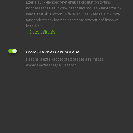
Ezek a sütik elengedhetetlenek az oldalunkon történő
böngészéshez,a funkciók használatához, és a felhasználók
nem tilthatják le azokat. A feltétlenül szükséges sütik közé
Bárdosi Vilmos, Szabó Dávid
tartoznak többek között a személyre szabott beállításokat
FRANCIA−MAGYAR SZÓTÁR
kezelő sütik.
↓
3
szolgáltatás
Kapcsolódó anyagok
banquer
ÖSSZES APP ÁTKAPCSOLÁSA
banqueroute
Használja ezt a kapcsolót az összes alkalmazás
banquet
engedélyezéséhez/letiltásához.
banqueter
banquette
banquier
banquise
banquiste
bantou