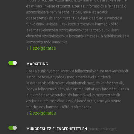
módjáról, többek között arról, hogy milyen oldalakat keresett fel
és milyen linkekre kattintott. Ezek az információk a felhasználó
VAN ELŐFIZETÉSED?
azonosítására nem használhatóak, mivel az adatok
összesítettek és anonimizáltak. Céljuk kizárólag a weboldal
Van előfizetésem a teljes szócikk megtekintéséhez.
funkcióinak javítása. Ezek közé tartoznak a harmadik féltől
származó elemzési szolgáltatásokhoz tartozó sütik; ilyen
BELÉPÉS
elemzési szolgáltatások a látogatóelemzések, a hőtérképek és a
közösségi médiaanalitika.
↓
1
szolgáltatás
MARKETING
Ezek a sütik nyomon követik a felhasználó online tevékenységét.
Az online tevékenységek megismerésével a hirdetők
NINCS ELŐFIZETÉSED?
relevánsabb reklámokat jeleníthetnek meg, és korlátozhatják,
Nincs regisztrációm és előfizetésem. A szótár 2 órás,
hogy a felhasználó hány alkalommal láthat egy hirdetést. Ezek a
díjmentes próbaverziójának elindításához regisztrálok és
sütik más szervezetekkel és hirdetőkkel is megoszthatják
belépek
.
ezeket az információkat. Ezek állandó sütik, amelyek szinte
mindig egy harmadik féltől származnak.
↓
2
szolgáltatás
REGISZTRÁCIÓ
MŰKÖDÉSHEZ ELENGEDHETETLEN
(mindig szükséges)