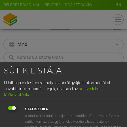
BELÉPÉS EDUID-VAL
BELÉPÉS
REGISZTRÁCIÓ
EN
menu
language
Mind
search
SÜTIK LISTÁJA
GR
KERESÉS
5
6
7
8
9
ö
ü
ó
Itt láthatja és testreszabhatja az önről gyűjtött információkat.
További információért kérjük, olvasd el az
adatvédelmi
r
t
z
u
i
o
p
ő
ú
BÁRDOSI VILMOS, SZABÓ DÁVID
tájékoztatónkat
.
Francia−magyar szótár
g
h
j
k
l
é
á
ű
Ω
STATISZTIKA
v
b
n
m
,
.
-
AltGr
A statisztikai sütiket „teljesítménysütiknek” is nevezik. Ezek a
sütik információkat gyűjtenek a webhely használatának