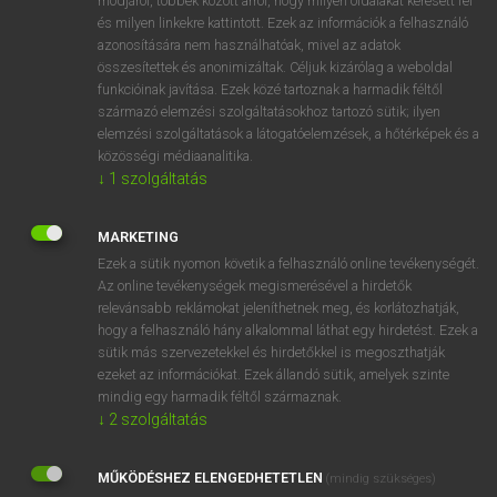
módjáról, többek között arról, hogy milyen oldalakat keresett fel
és milyen linkekre kattintott. Ezek az információk a felhasználó
VAN ELŐFIZETÉSED?
azonosítására nem használhatóak, mivel az adatok
összesítettek és anonimizáltak. Céljuk kizárólag a weboldal
Van előfizetésem a teljes szócikk megtekintéséhez.
funkcióinak javítása. Ezek közé tartoznak a harmadik féltől
származó elemzési szolgáltatásokhoz tartozó sütik; ilyen
BELÉPÉS
elemzési szolgáltatások a látogatóelemzések, a hőtérképek és a
közösségi médiaanalitika.
↓
1
szolgáltatás
MARKETING
Ezek a sütik nyomon követik a felhasználó online tevékenységét.
Az online tevékenységek megismerésével a hirdetők
NINCS ELŐFIZETÉSED?
relevánsabb reklámokat jeleníthetnek meg, és korlátozhatják,
Nincs regisztrációm és előfizetésem. A szótár 2 órás,
hogy a felhasználó hány alkalommal láthat egy hirdetést. Ezek a
díjmentes próbaverziójának elindításához regisztrálok és
sütik más szervezetekkel és hirdetőkkel is megoszthatják
belépek
.
ezeket az információkat. Ezek állandó sütik, amelyek szinte
mindig egy harmadik féltől származnak.
↓
2
szolgáltatás
REGISZTRÁCIÓ
MŰKÖDÉSHEZ ELENGEDHETETLEN
(mindig szükséges)