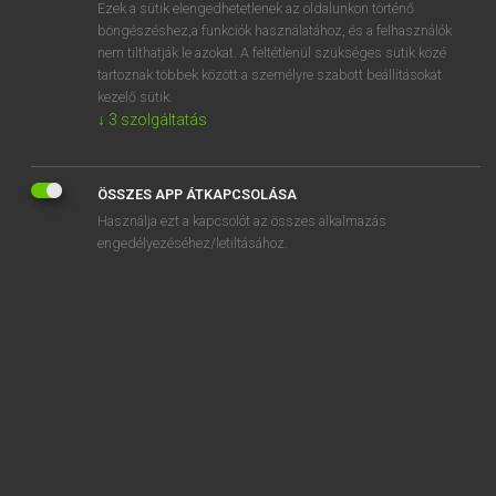
Ezek a sütik elengedhetetlenek az oldalunkon történő
böngészéshez,a funkciók használatához, és a felhasználók
nem tilthatják le azokat. A feltétlenül szükséges sütik közé
Bárdosi Vilmos, Szabó Dávid
tartoznak többek között a személyre szabott beállításokat
FRANCIA−MAGYAR SZÓTÁR
kezelő sütik.
↓
3
szolgáltatás
Kapcsolódó anyagok
auto-stoppeur
ÖSSZES APP ÁTKAPCSOLÁSA
autosuffisance
Használja ezt a kapcsolót az összes alkalmazás
autosuffisant
engedélyezéséhez/letiltásához.
autosuggestion
autotomie
autotracté
autour
autovaccin
autre