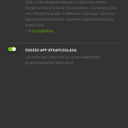
Ezek a sütik elengedhetetlenek az oldalunkon történő
böngészéshez,a funkciók használatához, és a felhasználók
nem tilthatják le azokat. A feltétlenül szükséges sütik közé
Bárdosi Vilmos, Szabó Dávid
tartoznak többek között a személyre szabott beállításokat
FRANCIA−MAGYAR SZÓTÁR
kezelő sütik.
↓
3
szolgáltatás
Kapcsolódó anyagok
histo-
ÖSSZES APP ÁTKAPCSOLÁSA
histocompatibilité
Használja ezt a kapcsolót az összes alkalmazás
histogenèse
engedélyezéséhez/letiltásához.
histogramme
histoire
histologie
histologique
histologiste
histolyse