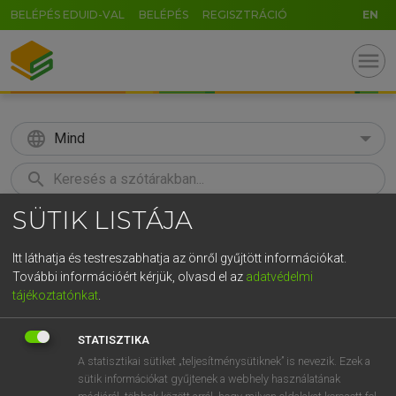
BELÉPÉS EDUID-VAL
BELÉPÉS
REGISZTRÁCIÓ
EN
menu
language
Mind
search
SÜTIK LISTÁJA
GR
KERESÉS
5
6
7
8
9
ö
ü
ó
Itt láthatja és testreszabhatja az önről gyűjtött információkat.
További információért kérjük, olvasd el az
adatvédelmi
r
t
z
u
i
o
p
ő
ú
BÁRDOSI VILMOS, SZABÓ DÁVID
tájékoztatónkat
.
Francia−magyar szótár
g
h
j
k
l
é
á
ű
Ω
STATISZTIKA
v
b
n
m
,
.
-
AltGr
A statisztikai sütiket „teljesítménysütiknek” is nevezik. Ezek a
sütik információkat gyűjtenek a webhely használatának