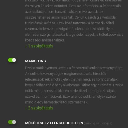
módjáról, többek között arról, hogy milyen oldalakat keresett fel
és milyen linkekre kattintott. Ezek az információk a felhasználó
VAN ELŐFIZETÉSED?
azonosítására nem használhatóak, mivel az adatok
összesítettek és anonimizáltak. Céljuk kizárólag a weboldal
Van előfizetésem a teljes szócikk megtekintéséhez.
funkcióinak javítása. Ezek közé tartoznak a harmadik féltől
származó elemzési szolgáltatásokhoz tartozó sütik; ilyen
BELÉPÉS
elemzési szolgáltatások a látogatóelemzések, a hőtérképek és a
közösségi médiaanalitika.
↓
1
szolgáltatás
MARKETING
Ezek a sütik nyomon követik a felhasználó online tevékenységét.
Az online tevékenységek megismerésével a hirdetők
NINCS ELŐFIZETÉSED?
relevánsabb reklámokat jeleníthetnek meg, és korlátozhatják,
Nincs regisztrációm és előfizetésem. A szótár 2 órás,
hogy a felhasználó hány alkalommal láthat egy hirdetést. Ezek a
díjmentes próbaverziójának elindításához regisztrálok és
sütik más szervezetekkel és hirdetőkkel is megoszthatják
belépek
.
ezeket az információkat. Ezek állandó sütik, amelyek szinte
mindig egy harmadik féltől származnak.
↓
2
szolgáltatás
REGISZTRÁCIÓ
MŰKÖDÉSHEZ ELENGEDHETETLEN
(mindig szükséges)