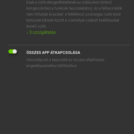
Ezek a sütik elengedhetetlenek az oldalunkon történő
böngészéshez,a funkciók használatához, és a felhasználók
nem tilthatják le azokat. A feltétlenül szükséges sütik közé
Bárdosi Vilmos, Szabó Dávid
tartoznak többek között a személyre szabott beállításokat
FRANCIA−MAGYAR SZÓTÁR
kezelő sütik.
↓
3
szolgáltatás
Kapcsolódó anyagok
cribler
ÖSSZES APP ÁTKAPCSOLÁSA
cribleur
Használja ezt a kapcsolót az összes alkalmazás
cric
engedélyezéséhez/letiltásához.
cric-crac
cricket
cricoïde
cricri
criée
crier