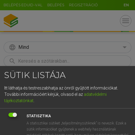
BELÉPÉS EDUID-VAL
BELÉPÉS
REGISZTRÁCIÓ
EN
menu
language
Mind
search
SÜTIK LISTÁJA
GR
KERESÉS
5
6
7
8
9
ö
ü
ó
Itt láthatja és testreszabhatja az önről gyűjtött információkat.
További információért kérjük, olvasd el az
adatvédelmi
r
t
z
u
i
o
p
ő
ú
BÁRDOSI VILMOS, SZABÓ DÁVID
tájékoztatónkat
.
Francia−magyar szótár
g
h
j
k
l
é
á
ű
Ω
STATISZTIKA
v
b
n
m
,
.
-
AltGr
A statisztikai sütiket „teljesítménysütiknek” is nevezik. Ezek a
sütik információkat gyűjtenek a webhely használatának