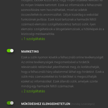
módjáról, többek között arról, hogy milyen oldalakat keresett fel
és milyen linkekre kattintott. Ezek az információk a felhasználó
VAN ELŐFIZETÉSED?
azonosítására nem használhatóak, mivel az adatok
összesítettek és anonimizáltak. Céljuk kizárólag a weboldal
Van előfizetésem a teljes szócikk megtekintéséhez.
funkcióinak javítása. Ezek közé tartoznak a harmadik féltől
származó elemzési szolgáltatásokhoz tartozó sütik; ilyen
BELÉPÉS
elemzési szolgáltatások a látogatóelemzések, a hőtérképek és a
közösségi médiaanalitika.
↓
1
szolgáltatás
MARKETING
Ezek a sütik nyomon követik a felhasználó online tevékenységét.
Az online tevékenységek megismerésével a hirdetők
NINCS ELŐFIZETÉSED?
relevánsabb reklámokat jeleníthetnek meg, és korlátozhatják,
Nincs regisztrációm és előfizetésem. A szótár 2 órás,
hogy a felhasználó hány alkalommal láthat egy hirdetést. Ezek a
díjmentes próbaverziójának elindításához regisztrálok és
sütik más szervezetekkel és hirdetőkkel is megoszthatják
belépek
.
ezeket az információkat. Ezek állandó sütik, amelyek szinte
mindig egy harmadik féltől származnak.
↓
2
szolgáltatás
REGISZTRÁCIÓ
MŰKÖDÉSHEZ ELENGEDHETETLEN
(mindig szükséges)