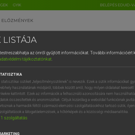
ÉGEK
GYIK
BELÉPÉS EDUID-V
ELŐZMÉNYEK
 LISTÁJA
és testreszabhatja az önről gyűjtött információkat.
További információért k
HU
DE
CN
FR
ES
IT
NL
RU
GR
adatvédelmi tájékoztatónkat
.
SI VILMOS, SZABÓ DÁVID
1
2
3
4
5
6
7
8
9
cia−magyar szótár
TATISZTIKA
q
w
e
r
t
z
u
i
 statisztikai sütiket „teljesítménysütiknek” is nevezik. Ezek a sütik információkat gy
ebhely használatának módjáról, többek között arról, hogy milyen oldalakat keresett 
a
s
d
f
g
h
j
k
l
é
inkekre kattintott. Ezek az információk a felhasználó azonosítására nem használható
datok összesítettek és anonimizáltak. Céljuk kizárólag a weboldal funkcióinak javít
í
y
x
c
v
b
n
m
,
.
artoznak a harmadik féltől származó elemzési szolgáltatásokhoz tartozó sütik; ilye
zolgáltatások a látogatóelemzések, a hőtérképek és a közösségi médiaanalitika.
VAN ELŐFIZETÉSED?
NINCS ELŐFIZETÉSED
1
szolgáltatás
előfizetésem a teljes szócikk
Nincs regisztrációm és előfiz
megtekintéséhez.
A szótár 2 órás, díjmente
MARKETING