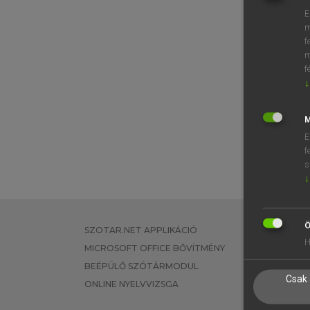
E
m
f
m
f
↓
M
E
f
s
↓
Ö
SZOTAR.NET APPLIKÁCIÓ
EGYÉNI FEL
H
MICROSOFT OFFICE BŐVÍTMÉNY
TANULÓKNA
BEÉPÜLŐ SZÓTÁRMODUL
OKTATÁSI I
Csak 
ONLINE NYELVVIZSGA
VÁLLALATI 