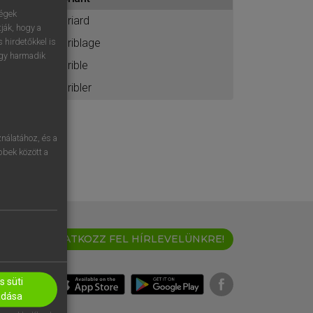
ához
ségek
criard
ják, hogy a
criblage
 hirdetőkkel is
egy harmadik
crible
cribler
nálatához, és a
öbbek között a
IRATKOZZ FEL HÍRLEVELÜNKRE!
 süti
adása