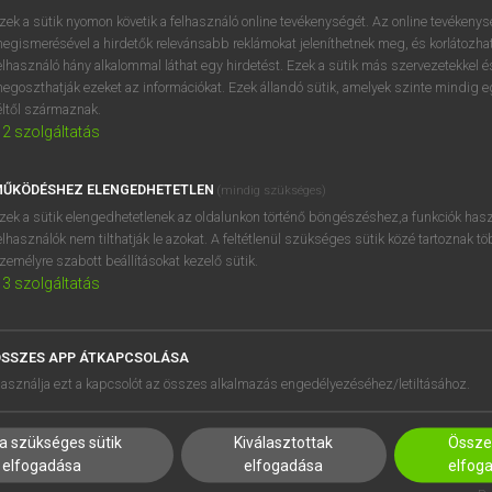
próbaverziójának elindítás
zek a sütik nyomon követik a felhasználó online tevékenységét. Az online tevékeny
BELÉPÉS
regisztrálok és
belépek
.
egismerésével a hirdetők relevánsabb reklámokat jeleníthetnek meg, és korlátozhat
elhasználó hány alkalommal láthat egy hirdetést. Ezek a sütik más szervezetekkel és
egoszthatják ezeket az információkat. Ezek állandó sütik, amelyek szinte mindig 
REGISZTRÁCIÓ
éltől származnak.
2
szolgáltatás
ŰKÖDÉSHEZ ELENGEDHETETLEN
(mindig szükséges)
zek a sütik elengedhetetlenek az oldalunkon történő böngészéshez,a funkciók hasz
elhasználók nem tilthatják le azokat. A feltétlenül szükséges sütik közé tartoznak t
zemélyre szabott beállításokat kezelő sütik.
3
szolgáltatás
SSZES APP ÁTKAPCSOLÁSA
HASZNÁLÓKNAK
SÚGÓ
asználja ezt a kapcsolót az összes alkalmazás engedélyezéséhez/letiltásához.
K
RÓLUNK
NTÉZMÉNYEKNEK
ELÉRHETŐSÉG
a szükséges sütik
Kiválasztottak
Összes
MEGOLDÁSOK
SÜTI BEÁLLÍTÁSOK
elfogadása
elfogadása
elfog