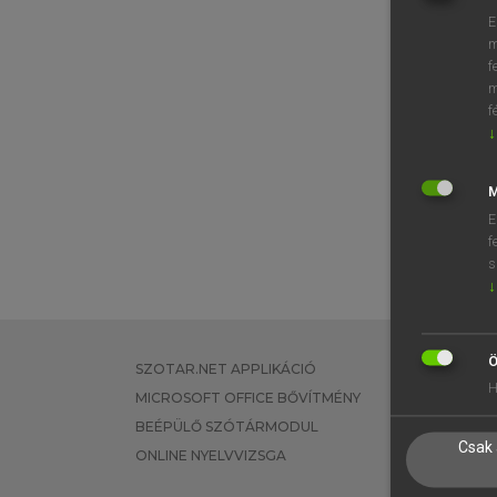
E
m
f
m
f
↓
M
E
f
s
↓
Ö
SZOTAR.NET APPLIKÁCIÓ
EGYÉNI FEL
H
MICROSOFT OFFICE BŐVÍTMÉNY
TANULÓKNA
BEÉPÜLŐ SZÓTÁRMODUL
OKTATÁSI I
Csak 
ONLINE NYELVVIZSGA
VÁLLALATI 