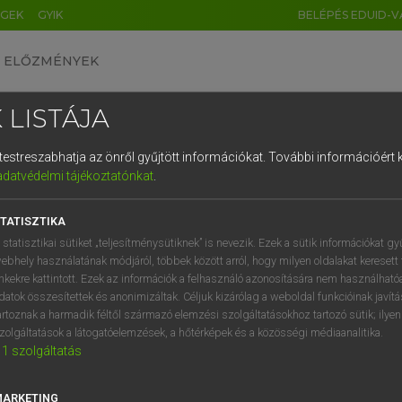
ÉGEK
GYIK
BELÉPÉS EDUID-V
ELŐZMÉNYEK
 LISTÁJA
és testreszabhatja az önről gyűjtött információkat.
További információért k
HU
DE
CN
FR
ES
IT
NL
RU
GR
adatvédelmi tájékoztatónkat
.
SI VILMOS, SZABÓ DÁVID
1
2
3
4
5
6
7
8
9
cia−magyar szótár
TATISZTIKA
q
w
e
r
t
z
u
i
 statisztikai sütiket „teljesítménysütiknek” is nevezik. Ezek a sütik információkat gy
ebhely használatának módjáról, többek között arról, hogy milyen oldalakat keresett 
a
s
d
f
g
h
j
k
l
é
inkekre kattintott. Ezek az információk a felhasználó azonosítására nem használható
datok összesítettek és anonimizáltak. Céljuk kizárólag a weboldal funkcióinak javít
í
y
x
c
v
b
n
m
,
.
artoznak a harmadik féltől származó elemzési szolgáltatásokhoz tartozó sütik; ilye
zolgáltatások a látogatóelemzések, a hőtérképek és a közösségi médiaanalitika.
VAN ELŐFIZETÉSED?
NINCS ELŐFIZETÉSED
1
szolgáltatás
előfizetésem a teljes szócikk
Nincs regisztrációm és előfiz
megtekintéséhez.
A szótár 2 órás, díjmente
MARKETING