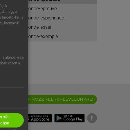
ához
ségek
contre-épreuve
ják, hogy a
contre-espionnage
 hirdetőkkel is
egy harmadik
contre-essai
contre-exemple
nálatához, és a
öbbek között a
IRATKOZZ FEL HÍRLEVELÜNKRE!
 süti
adása