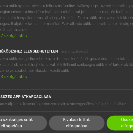
próbaverziójának elindítás
zek a sütik nyomon követik a felhasználó online tevékenységét. Az online tevékeny
BELÉPÉS
regisztrálok és
belépek
.
egismerésével a hirdetők relevánsabb reklámokat jeleníthetnek meg, és korlátozhat
elhasználó hány alkalommal láthat egy hirdetést. Ezek a sütik más szervezetekkel és
egoszthatják ezeket az információkat. Ezek állandó sütik, amelyek szinte mindig 
REGISZTRÁCIÓ
éltől származnak.
2
szolgáltatás
ŰKÖDÉSHEZ ELENGEDHETETLEN
(mindig szükséges)
zek a sütik elengedhetetlenek az oldalunkon történő böngészéshez,a funkciók hasz
elhasználók nem tilthatják le azokat. A feltétlenül szükséges sütik közé tartoznak t
zemélyre szabott beállításokat kezelő sütik.
3
szolgáltatás
SSZES APP ÁTKAPCSOLÁSA
HASZNÁLÓKNAK
SÚGÓ
asználja ezt a kapcsolót az összes alkalmazás engedélyezéséhez/letiltásához.
K
RÓLUNK
NTÉZMÉNYEKNEK
ELÉRHETŐSÉG
a szükséges sütik
Kiválasztottak
Összes
MEGOLDÁSOK
SÜTI BEÁLLÍTÁSOK
elfogadása
elfogadása
elfog