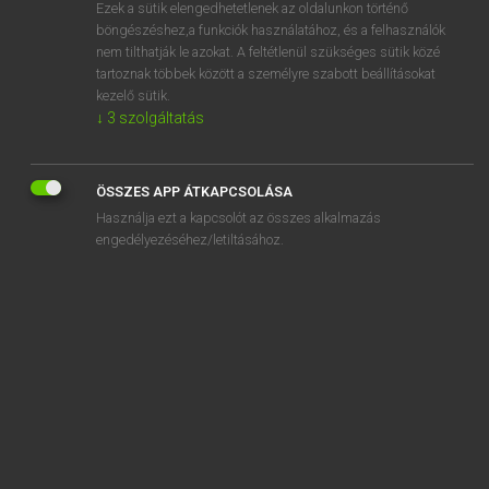
Ezek a sütik elengedhetetlenek az oldalunkon történő
böngészéshez,a funkciók használatához, és a felhasználók
nem tilthatják le azokat. A feltétlenül szükséges sütik közé
Bárdosi Vilmos, Szabó Dávid
tartoznak többek között a személyre szabott beállításokat
FRANCIA−MAGYAR SZÓTÁR
kezelő sütik.
↓
3
szolgáltatás
Kapcsolódó anyagok
contrecœur1 à
ÖSSZES APP ÁTKAPCSOLÁSA
contrecoller
Használja ezt a kapcsolót az összes alkalmazás
contrecoup
engedélyezéséhez/letiltásához.
contre-courant
contre-courbe
contredanse
contre-dénonciation
contre-digue
contredire