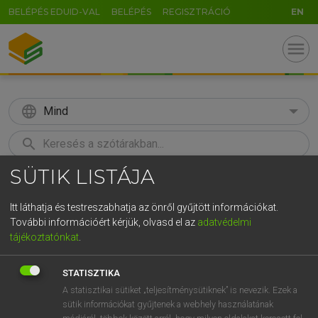
BELÉPÉS EDUID-VAL
BELÉPÉS
REGISZTRÁCIÓ
EN
menu
language
Mind
search
SÜTIK LISTÁJA
GR
KERESÉS
5
6
7
8
9
ö
ü
ó
Itt láthatja és testreszabhatja az önről gyűjtött információkat.
További információért kérjük, olvasd el az
adatvédelmi
r
t
z
u
i
o
p
ő
ú
BÁRDOSI VILMOS, SZABÓ DÁVID
tájékoztatónkat
.
Francia−magyar szótár
g
h
j
k
l
é
á
ű
Ω
STATISZTIKA
v
b
n
m
,
.
-
AltGr
A statisztikai sütiket „teljesítménysütiknek” is nevezik. Ezek a
sütik információkat gyűjtenek a webhely használatának