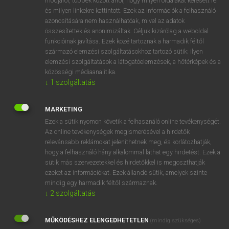
módjáról, többek között arról, hogy milyen oldalakat keresett fel
és milyen linkekre kattintott. Ezek az információk a felhasználó
VAN ELŐFIZETÉSED?
azonosítására nem használhatóak, mivel az adatok
összesítettek és anonimizáltak. Céljuk kizárólag a weboldal
Van előfizetésem a teljes szócikk megtekintéséhez.
funkcióinak javítása. Ezek közé tartoznak a harmadik féltől
származó elemzési szolgáltatásokhoz tartozó sütik; ilyen
BELÉPÉS
elemzési szolgáltatások a látogatóelemzések, a hőtérképek és a
közösségi médiaanalitika.
↓
1
szolgáltatás
MARKETING
Ezek a sütik nyomon követik a felhasználó online tevékenységét.
Az online tevékenységek megismerésével a hirdetők
NINCS ELŐFIZETÉSED?
relevánsabb reklámokat jeleníthetnek meg, és korlátozhatják,
Nincs regisztrációm és előfizetésem. A szótár 2 órás,
hogy a felhasználó hány alkalommal láthat egy hirdetést. Ezek a
díjmentes próbaverziójának elindításához regisztrálok és
sütik más szervezetekkel és hirdetőkkel is megoszthatják
belépek
.
ezeket az információkat. Ezek állandó sütik, amelyek szinte
mindig egy harmadik féltől származnak.
↓
2
szolgáltatás
REGISZTRÁCIÓ
MŰKÖDÉSHEZ ELENGEDHETETLEN
(mindig szükséges)