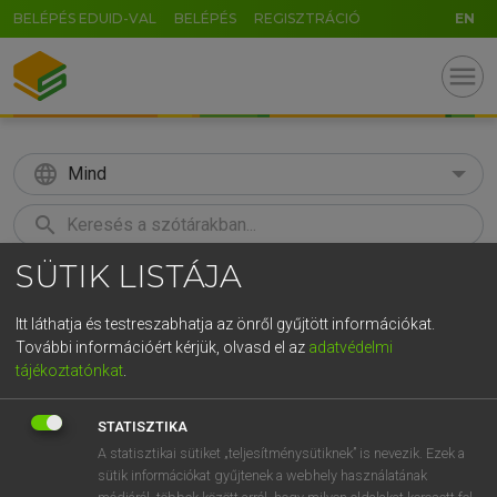
BELÉPÉS EDUID-VAL
BELÉPÉS
REGISZTRÁCIÓ
EN
menu
language
Mind
search
SÜTIK LISTÁJA
GR
KERESÉS
5
6
7
8
9
ö
ü
ó
Itt láthatja és testreszabhatja az önről gyűjtött információkat.
További információért kérjük, olvasd el az
adatvédelmi
r
t
z
u
i
o
p
ő
ú
ECKHARDT SÁNDOR, OLÁH TIBOR
tájékoztatónkat
.
Francia−magyar nagyszótár
g
h
j
k
l
é
á
ű
Ω
STATISZTIKA
v
b
n
m
,
.
-
AltGr
A statisztikai sütiket „teljesítménysütiknek” is nevezik. Ezek a
sütik információkat gyűjtenek a webhely használatának