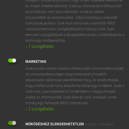
módjáról, többek között arról, hogy milyen oldalakat keresett fel
és milyen linkekre kattintott. Ezek az információk a felhasználó
VAN ELŐFIZETÉSED?
azonosítására nem használhatóak, mivel az adatok
összesítettek és anonimizáltak. Céljuk kizárólag a weboldal
Van előfizetésem a teljes szócikk megtekintéséhez.
funkcióinak javítása. Ezek közé tartoznak a harmadik féltől
származó elemzési szolgáltatásokhoz tartozó sütik; ilyen
BELÉPÉS
elemzési szolgáltatások a látogatóelemzések, a hőtérképek és a
közösségi médiaanalitika.
↓
1
szolgáltatás
MARKETING
Ezek a sütik nyomon követik a felhasználó online tevékenységét.
Az online tevékenységek megismerésével a hirdetők
NINCS ELŐFIZETÉSED?
relevánsabb reklámokat jeleníthetnek meg, és korlátozhatják,
Nincs regisztrációm és előfizetésem. A szótár 2 órás,
hogy a felhasználó hány alkalommal láthat egy hirdetést. Ezek a
díjmentes próbaverziójának elindításához regisztrálok és
sütik más szervezetekkel és hirdetőkkel is megoszthatják
belépek
.
ezeket az információkat. Ezek állandó sütik, amelyek szinte
mindig egy harmadik féltől származnak.
↓
2
szolgáltatás
REGISZTRÁCIÓ
MŰKÖDÉSHEZ ELENGEDHETETLEN
(mindig szükséges)