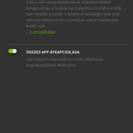
Ezek a sütik elengedhetetlenek az oldalunkon történő
böngészéshez,a funkciók használatához, és a felhasználók
nem tilthatják le azokat. A feltétlenül szükséges sütik közé
Eckhardt Sándor, Oláh Tibor
tartoznak többek között a személyre szabott beállításokat
FRANCIA−MAGYAR NAGYSZÓTÁR
kezelő sütik.
↓
3
szolgáltatás
Kapcsolódó anyagok
bouliste
ÖSSZES APP ÁTKAPCSOLÁSA
boulle
Használja ezt a kapcsolót az összes alkalmazás
boullochage
engedélyezéséhez/letiltásához.
boulocher
boulodrome
bouloir
boulomane
boulon
boulonnage