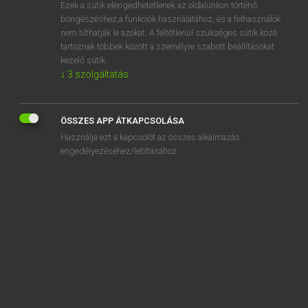
Ezek a sütik elengedhetetlenek az oldalunkon történő
böngészéshez,a funkciók használatához, és a felhasználók
nem tilthatják le azokat. A feltétlenül szükséges sütik közé
Eckhardt Sándor, Oláh Tibor
tartoznak többek között a személyre szabott beállításokat
FRANCIA−MAGYAR NAGYSZÓTÁR
kezelő sütik.
↓
3
szolgáltatás
Kapcsolódó anyagok
boom
ÖSSZES APP ÁTKAPCSOLÁSA
boots
Használja ezt a kapcsolót az összes alkalmazás
boqueteau
engedélyezéséhez/letiltásához.
boquillon
bora
boracique
boracite
borasse
borate