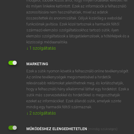
módjáról, többek között arról, hogy milyen oldalakat keresett fel
és milyen linkekre kattintott. Ezek az információk a felhasználó
VAN ELŐFIZETÉSED?
azonosítására nem használhatóak, mivel az adatok
összesítettek és anonimizáltak. Céljuk kizárólag a weboldal
Van előfizetésem a teljes szócikk megtekintéséhez.
funkcióinak javítása. Ezek közé tartoznak a harmadik féltől
származó elemzési szolgáltatásokhoz tartozó sütik; ilyen
BELÉPÉS
elemzési szolgáltatások a látogatóelemzések, a hőtérképek és a
közösségi médiaanalitika.
↓
1
szolgáltatás
MARKETING
Ezek a sütik nyomon követik a felhasználó online tevékenységét.
Az online tevékenységek megismerésével a hirdetők
NINCS ELŐFIZETÉSED?
relevánsabb reklámokat jeleníthetnek meg, és korlátozhatják,
Nincs regisztrációm és előfizetésem. A szótár 2 órás,
hogy a felhasználó hány alkalommal láthat egy hirdetést. Ezek a
díjmentes próbaverziójának elindításához regisztrálok és
sütik más szervezetekkel és hirdetőkkel is megoszthatják
belépek
.
ezeket az információkat. Ezek állandó sütik, amelyek szinte
mindig egy harmadik féltől származnak.
↓
2
szolgáltatás
REGISZTRÁCIÓ
MŰKÖDÉSHEZ ELENGEDHETETLEN
(mindig szükséges)