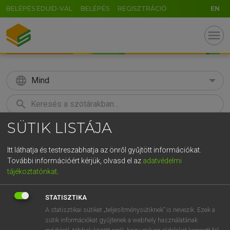
BELÉPÉS EDUID-VAL
BELÉPÉS
REGISZTRÁCIÓ
EN
menu
language
Mind
search
SÜTIK LISTÁJA
GR
KERESÉS
5
6
7
8
9
ö
ü
ó
Itt láthatja és testreszabhatja az önről gyűjtött információkat.
További információért kérjük, olvasd el az
adatvédelmi
r
t
z
u
i
o
p
ő
ú
ECKHARDT SÁNDOR, OLÁH TIBOR
tájékoztatónkat
.
Francia−magyar nagyszótár
g
h
j
k
l
é
á
ű
Ω
STATISZTIKA
v
b
n
m
,
.
-
AltGr
A statisztikai sütiket „teljesítménysütiknek” is nevezik. Ezek a
sütik információkat gyűjtenek a webhely használatának