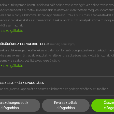
próbaverziójának elindítás
zek a sütik nyomon követik a felhasználó online tevékenységét. Az online tevékeny
BELÉPÉS
regisztrálok és
belépek
.
egismerésével a hirdetők relevánsabb reklámokat jeleníthetnek meg, és korlátozhat
elhasználó hány alkalommal láthat egy hirdetést. Ezek a sütik más szervezetekkel és
egoszthatják ezeket az információkat. Ezek állandó sütik, amelyek szinte mindig 
REGISZTRÁCIÓ
éltől származnak.
2
szolgáltatás
ŰKÖDÉSHEZ ELENGEDHETETLEN
(mindig szükséges)
zek a sütik elengedhetetlenek az oldalunkon történő böngészéshez,a funkciók hasz
elhasználók nem tilthatják le azokat. A feltétlenül szükséges sütik közé tartoznak t
zemélyre szabott beállításokat kezelő sütik.
3
szolgáltatás
SSZES APP ÁTKAPCSOLÁSA
HASZNÁLÓKNAK
SÚGÓ
asználja ezt a kapcsolót az összes alkalmazás engedélyezéséhez/letiltásához.
K
RÓLUNK
NTÉZMÉNYEKNEK
ELÉRHETŐSÉG
a szükséges sütik
Kiválasztottak
Összes
MEGOLDÁSOK
SÜTI BEÁLLÍTÁSOK
elfogadása
elfogadása
elfog