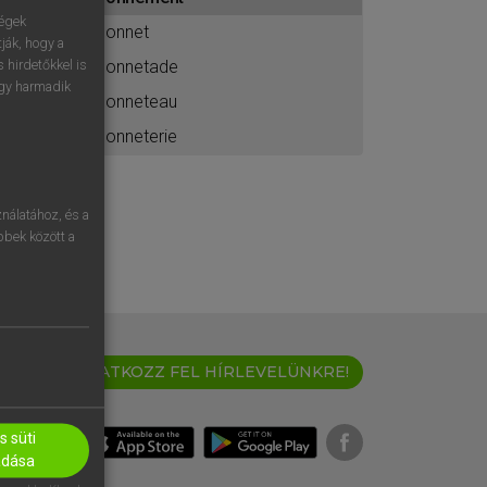
ához
ségek
bonnet
ják, hogy a
bonnetade
 hirdetőkkel is
egy harmadik
bonneteau
bonneterie
nálatához, és a
öbbek között a
IRATKOZZ FEL HÍRLEVELÜNKRE!
 süti
adása