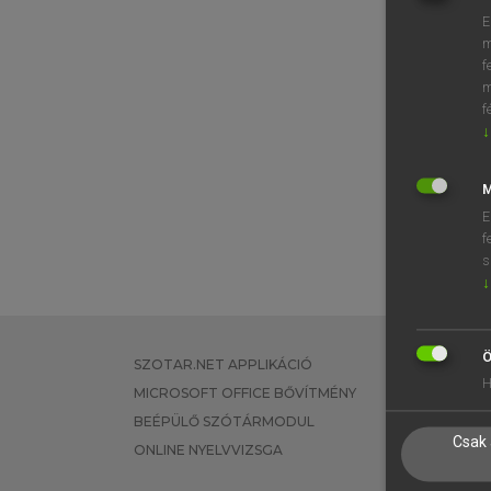
E
m
f
m
f
↓
M
E
f
s
↓
Ö
SZOTAR.NET APPLIKÁCIÓ
EGYÉNI FEL
H
MICROSOFT OFFICE BŐVÍTMÉNY
TANULÓKNA
BEÉPÜLŐ SZÓTÁRMODUL
OKTATÁSI I
Csak 
ONLINE NYELVVIZSGA
VÁLLALATI 