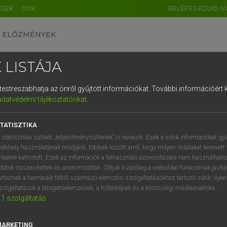
ÉGEK
GYIK
BELÉPÉS EDUID-V
ELŐZMÉNYEK
 LISTÁJA
és testreszabhatja az önről gyűjtött információkat.
További információért k
HU
DE
CN
FR
ES
IT
NL
RU
GR
adatvédelmi tájékoztatónkat
.
ARDT SÁNDOR, OLÁH TIBOR
1
2
3
4
5
6
7
8
9
cia−magyar nagyszótár
TATISZTIKA
q
w
e
r
t
z
u
i
 statisztikai sütiket „teljesítménysütiknek” is nevezik. Ezek a sütik információkat gy
ebhely használatának módjáról, többek között arról, hogy milyen oldalakat keresett 
a
s
d
f
g
h
j
k
l
é
inkekre kattintott. Ezek az információk a felhasználó azonosítására nem használható
datok összesítettek és anonimizáltak. Céljuk kizárólag a weboldal funkcióinak javít
í
y
x
c
v
b
n
m
,
.
artoznak a harmadik féltől származó elemzési szolgáltatásokhoz tartozó sütik; ilye
zolgáltatások a látogatóelemzések, a hőtérképek és a közösségi médiaanalitika.
VAN ELŐFIZETÉSED?
NINCS ELŐFIZETÉSED
1
szolgáltatás
előfizetésem a teljes szócikk
Nincs regisztrációm és előfiz
megtekintéséhez.
A szótár 2 órás, díjmente
MARKETING