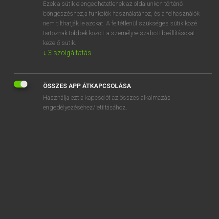
Ezek a sütik elengedhetetlenek az oldalunkon történő
böngészéshez,a funkciók használatához, és a felhasználók
nem tilthatják le azokat. A feltétlenül szükséges sütik közé
Eckhardt Sándor, Oláh Tibor
tartoznak többek között a személyre szabott beállításokat
FRANCIA−MAGYAR NAGYSZÓTÁR
kezelő sütik.
↓
3
szolgáltatás
Kapcsolódó anyagok
bombement
ÖSSZES APP ÁTKAPCSOLÁSA
bomber
Használja ezt a kapcsolót az összes alkalmazás
bombeur
engedélyezéséhez/letiltásához.
bombinateur
bombonne
bombycidé
bombyx
bôme
bômé