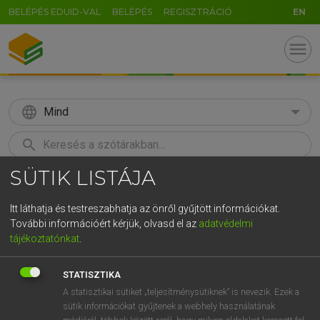
BELÉPÉS EDUID-VAL
BELÉPÉS
REGISZTRÁCIÓ
EN
menu
language
Mind
search
SÜTIK LISTÁJA
GR
KERESÉS
5
6
7
8
9
ö
ü
ó
Itt láthatja és testreszabhatja az önről gyűjtött információkat.
További információért kérjük, olvasd el az
adatvédelmi
r
t
z
u
i
o
p
ő
ú
ECKHARDT SÁNDOR, OLÁH TIBOR
tájékoztatónkat
.
Francia−magyar nagyszótár
g
h
j
k
l
é
á
ű
Ω
STATISZTIKA
v
b
n
m
,
.
-
AltGr
A statisztikai sütiket „teljesítménysütiknek” is nevezik. Ezek a
sütik információkat gyűjtenek a webhely használatának