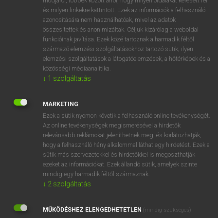
módjáról, többek között arról, hogy milyen oldalakat keresett fel
és milyen linkekre kattintott. Ezek az információk a felhasználó
VAN ELŐFIZETÉSED?
azonosítására nem használhatóak, mivel az adatok
összesítettek és anonimizáltak. Céljuk kizárólag a weboldal
Van előfizetésem a teljes szócikk megtekintéséhez.
funkcióinak javítása. Ezek közé tartoznak a harmadik féltől
származó elemzési szolgáltatásokhoz tartozó sütik; ilyen
BELÉPÉS
elemzési szolgáltatások a látogatóelemzések, a hőtérképek és a
közösségi médiaanalitika.
↓
1
szolgáltatás
MARKETING
Ezek a sütik nyomon követik a felhasználó online tevékenységét.
Az online tevékenységek megismerésével a hirdetők
NINCS ELŐFIZETÉSED?
relevánsabb reklámokat jeleníthetnek meg, és korlátozhatják,
Nincs regisztrációm és előfizetésem. A szótár 2 órás,
hogy a felhasználó hány alkalommal láthat egy hirdetést. Ezek a
díjmentes próbaverziójának elindításához regisztrálok és
sütik más szervezetekkel és hirdetőkkel is megoszthatják
belépek
.
ezeket az információkat. Ezek állandó sütik, amelyek szinte
mindig egy harmadik féltől származnak.
↓
2
szolgáltatás
REGISZTRÁCIÓ
MŰKÖDÉSHEZ ELENGEDHETETLEN
(mindig szükséges)